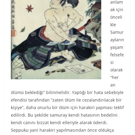
anlam
ak için
önceli
kle
Samur
ayların
yaşam
felsefe
si
olarak
“her
an
ölümü beklediği” bilinmelidir. Yaptığı bir hata sebebiyle
efendisi tarafından “zaten ölüm ile cezalandırılacak bir
kişiye”, daha onurlu bir ölüm için harakiri yapması teklif
edilirdi. Bu şekilde samuray kendi hatasının bedelini
kendi canını bizzat kendi elleriyle alarak öderdi.
Seppuku yani harakiri yapılmasından önce oldukça