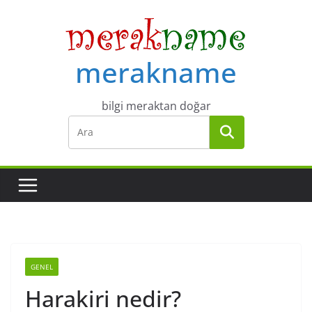
Skip
to
content
merakname
bilgi meraktan doğar
GENEL
Harakiri nedir?