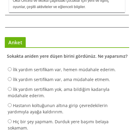
Okul Öncesi ve İlkokul çağındaki çocuklar için yeni ve ilginç
oyunlar, çeşitli aktiviteler ve eğlenceli bilgiler.
Anket
Sokakta aniden yere düşen birini gördünüz. Ne yaparsınız?
İlk yardım sertifikam var, hemen müdahale ederim.
İlk yardım sertifikam var, ama müdahale etmem.
İlk yardım sertifikam yok, ama bildiğim kadarıyla
müdahale ederim.
Hastanın koltuğunun altına girip çevredekilerin
yardımıyla ayağa kaldırırım.
Hiç bir şey yapmam. Durduk yere başımı belaya
sokamam.