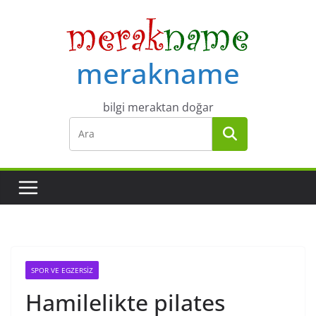
Skip
to
content
merakname
bilgi meraktan doğar
SPOR VE EGZERSIZ
Hamilelikte pilates