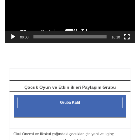
o
o
y
n
a
00:00
16:10
t
ı
c
ı
Çocuk Oyun ve Etkinlikleri Paylaşım Grubu
Gruba Katıl
Okul Öncesi ve İlkokul çağındaki çocuklar için yeni ve ilginç