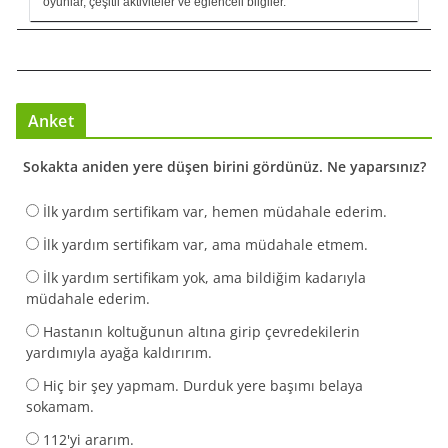
oyunlar, çeşitli aktiviteler ve eğlenceli bilgiler.
Anket
Sokakta aniden yere düşen birini gördünüz. Ne yaparsınız?
İlk yardım sertifikam var, hemen müdahale ederim.
İlk yardım sertifikam var, ama müdahale etmem.
İlk yardım sertifikam yok, ama bildiğim kadarıyla
müdahale ederim.
Hastanın koltuğunun altına girip çevredekilerin
yardımıyla ayağa kaldırırım.
Hiç bir şey yapmam. Durduk yere başımı belaya
sokamam.
112'yi ararım.