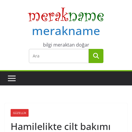
Skip
to
content
merakname
bilgi meraktan doğar
GÜZELLIK
Hamilelikte cilt bakımı