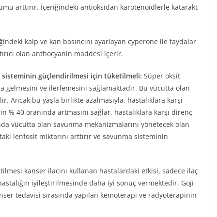
 uyumu arttırır. İçeriğindeki antioksidan karotenoidlerle katarakt
iğindeki kalp ve kan basıncını ayarlayan cyperone ile faydalar
tırıcı olan anthocyanin maddesi içerir.
 sisteminin güçlendirilmesi için tüketilmeli:
Süper oksit
a gelmesini ve ilerlemesini sağlamaktadır. Bu vücutta olan
ir. Ancak bu yaşla birlikte azalmasıyla, hastalıklara karşı
in % 40 oranında artmasını sağlar, hastalıklara karşı direnç
anda vücutta olan savunma mekanizmalarını yönetecek olan
ttaki lenfosit miktarını arttırır ve savunma sisteminin
tilmesi kanser ilacını kullanan hastalardaki etkisi, sadece ilaç
astalığın iyileştirilmesinde daha iyi sonuç vermektedir. Goji
nser tedavisi sırasında yapılan kemoterapi ve radyoterapinin