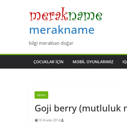
Skip
to
content
merakname
bilgi meraktan doğar
ÇOCUKLAR IÇIN
MOBIL OYUNLARIMIZ
IQ
GENEL
Goji berry (mutluluk 
10 Aralık 2014