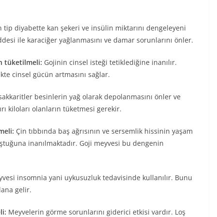
n tip diyabette kan şekeri ve insülin miktarını dengeleyeni
ddesi ile karaciğer yağlanmasını ve damar sorunlarını önler.
 tüketilmeli:
Gojinin cinsel isteği tetiklediğine inanılır.
ekte cinsel gücün artmasını sağlar.
sakkaritler besinlerin yağ olarak depolanmasını önler ve
rı kiloları olanların tüketmesi gerekir.
meli:
Çin tıbbında baş ağrısının ve sersemlik hissinin yaşam
luştuğuna inanılmaktadır. Goji meyvesi bu dengenin
vesi insomnia yani uykusuzluk tedavisinde kullanılır. Bunu
ana gelir.
i:
Meyvelerin görme sorunlarını giderici etkisi vardır. Loş