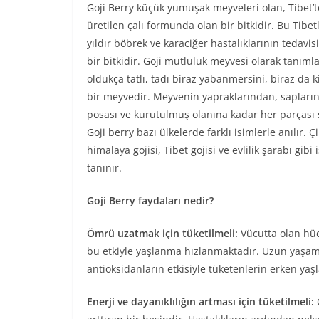
Goji Berry küçük yumuşak meyveleri olan, Tibet’t
üretilen çalı formunda olan bir bitkidir. Bu Tibet
yıldır böbrek ve karaciğer hastalıklarının tedavis
bir bitkidir. Goji mutluluk meyvesi olarak tanımla
oldukça tatlı, tadı biraz yabanmersini, biraz da k
bir meyvedir. Meyvenin yapraklarından, sapların
posası ve kurutulmuş olanına kadar her parçası ş
Goji berry bazı ülkelerde farklı isimlerle anılır. Ç
himalaya gojisi, Tibet gojisi ve evlilik şarabı gibi 
tanınır.
Goji Berry faydaları nedir?
Ömrü uzatmak için tüketilmeli:
Vücutta olan hüc
bu etkiyle yaşlanma hızlanmaktadır. Uzun yaşamın
antioksidanların etkisiyle tüketenlerin erken ya
Enerji ve dayanıklılığın artması için tüketilmeli:
G