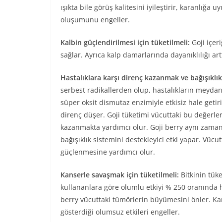
ışıkta bile görüş kalitesini iyileştirir, karanlığa
oluşumunu engeller.
Kalbin güçlendirilmesi için tüketilmeli:
Goji içer
sağlar. Ayrıca kalp damarlarında dayanıklılığı art
Hastalıklara karşı direnç kazanmak ve bağışıklık
serbest radikallerden olup, hastalıkların meydan
süper oksit dismutaz enzimiyle etkisiz hale getiril
direnç düşer. Goji tüketimi vücuttaki bu değerler
kazanmakta yardımcı olur. Goji berry aynı zam
bağışıklık sistemini destekleyici etki yapar. Vücu
güçlenmesine yardımcı olur.
Kanserle savaşmak için tüketilmeli:
Bitkinin tüke
kullananlara göre olumlu etkiyi % 250 oranında h
berry vücuttaki tümörlerin büyümesini önler. Ka
gösterdiği olumsuz etkileri engeller.