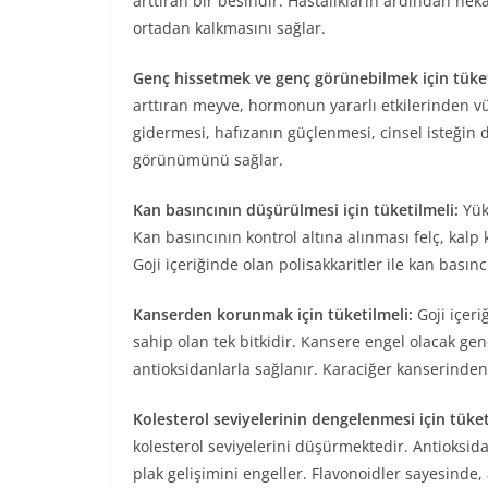
arttıran bir besindir. Hastalıkların ardından nek
ortadan kalkmasını sağlar.
Genç hissetmek ve genç görünebilmek için tüket
arttıran meyve, hormonun yararlı etkilerinden vü
gidermesi, hafızanın güçlenmesi, cinsel isteğin
görünümünü sağlar.
Kan basıncının düşürülmesi için tüketilmeli:
Yüks
Kan basıncının kontrol altına alınması felç, kalp 
Goji içeriğinde olan polisakkaritler ile kan bası
Kanserden korunmak için tüketilmeli:
Goji içer
sahip olan tek bitkidir. Kansere engel olacak gen
antioksidanlarla sağlanır. Karaciğer kanserinden 
Kolesterol seviyelerinin dengelenmesi için tüket
kolesterol seviyelerini düşürmektedir. Antioksid
plak gelişimini engeller. Flavonoidler sayesinde