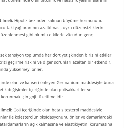
ahat döneminde olan bitkinlik ve halsizlik yakınmalarının
ilmeli:
Hipofiz bezinden salınan büyüme hormonunu
cuttaki yağ oranının azaltılması, uyku düzensizliklerini
 düzenlenmesi gibi olumlu etkilerle vücudun genç
ek tansiyon toplumda her dört yetişkinden birisini etkiler.
krizi geçirme riskini ve diğer sorunları azaltan bir etkendir.
ncında yükselmeyi önler.
iğinde olan ve kanseri önleyen Germanium maddesiyle buna
etik değişimler içeriğinde olan polisakkaritler ve
korunmak için goji tüketilmelidir.
ilmeli:
Goji içeriğinde olan beta sitosterol maddesiyle
anlar ile kolesterolün oksidasyonunu önler ve damarlardaki
, atardamarların açık kalmasına ve elastikiyetini korumasına