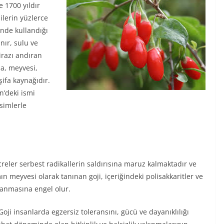
e 1700 yıldır
lilerin yüzlerce
inde kullandığı
nır, sulu ve
irazı andıran
a, meyvesi,
ifa kaynağıdır.
in’deki ismi
isimlerle
reler serbest radikallerin saldırısına maruz kalmaktadır ve
 meyvesi olarak tanınan goji, içeriğindeki polisakkaritler ve
şlanmasına engel olur.
oji insanlarda egzersiz toleransını, gücü ve dayanıklılığı