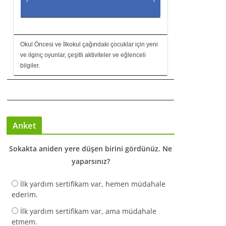
Okul Öncesi ve İlkokul çağındaki çocuklar için yeni
ve ilginç oyunlar, çeşitli aktiviteler ve eğlenceli
bilgiler.
Anket
Sokakta aniden yere düşen birini gördünüz. Ne
yaparsınız?
İlk yardım sertifikam var, hemen müdahale
ederim.
İlk yardım sertifikam var, ama müdahale
etmem.