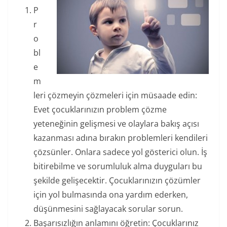
P
r
o
bl
e
m
leri çözmeyin çözmeleri için müsaade edin:
Evet çocuklarınızın problem çözme
yeteneğinin gelişmesi ve olaylara bakış açısı
kazanması adına bırakın problemleri kendileri
çözsünler. Onlara sadece yol gösterici olun. İş
bitirebilme ve sorumluluk alma duyguları bu
şekilde gelişecektir. Çocuklarınızın çözümler
için yol bulmasında ona yardım ederken,
düşünmesini sağlayacak sorular sorun.
Başarısızlığın anlamını öğretin: Çocuklarınız