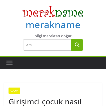
Skip
to
content
merakname
bilgi meraktan doğar
ÇOCUK
Girişimci çocuk nasıl