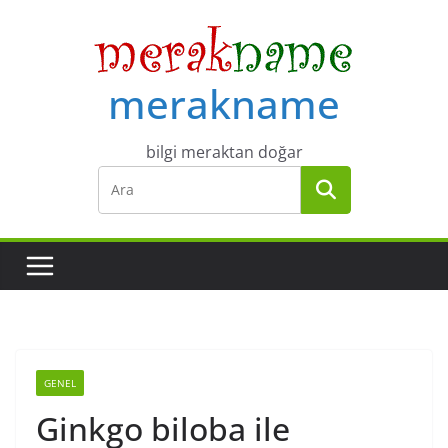
Skip
to
content
merakname
bilgi meraktan doğar
GENEL
Ginkgo biloba ile