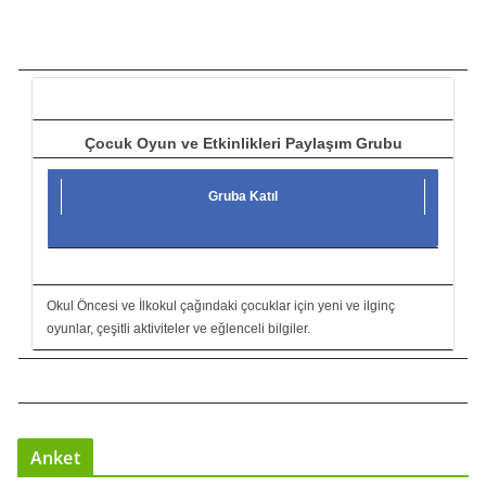
ı
c
ı
Çocuk Oyun ve Etkinlikleri Paylaşım Grubu
Gruba Katıl
Okul Öncesi ve İlkokul çağındaki çocuklar için yeni ve ilginç
oyunlar, çeşitli aktiviteler ve eğlenceli bilgiler.
Anket