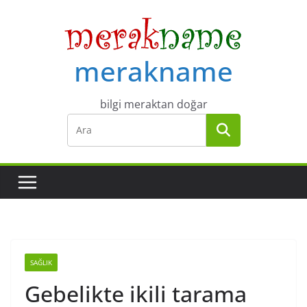
Skip
to
content
merakname
bilgi meraktan doğar
SAĞLIK
Gebelikte ikili tarama