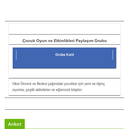
t
ı
c
ı
Çocuk Oyun ve Etkinlikleri Paylaşım Grubu
Gruba Katıl
Okul Öncesi ve İlkokul çağındaki çocuklar için yeni ve ilginç
oyunlar, çeşitli aktiviteler ve eğlenceli bilgiler.
Anket