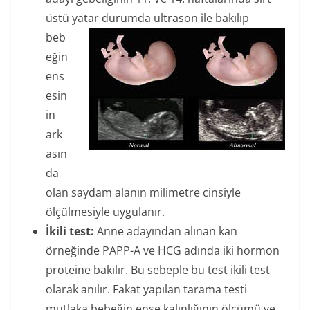
üstü yatar durumda ultrason il
e bakılıp
beb
eğin
ens
esin
in
ark
asın
da
olan saydam alanın milimetre cinsiyle
ölçülmesiyle uygulanır.
İkili test:
Anne adayından alınan kan
örneğinde PAPP-A ve HCG adında iki hormon
proteine bakılır. Bu sebeple bu test ikili test
olarak anılır. Fakat yapılan tarama testi
mutlaka bebeğin ense kalınlığının ölçümü ve