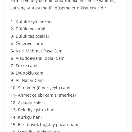
kırmızı ve beyaz renk tonlarındaki mermerle yapılmış
satranç tahtası motifli döşemeler dikkat çekicidir.
1- Dülük kaya mezarı
2- Dülük mezarlığı
3- Dülük taş ocakları
4- Ömeriye cami
5- Nuri Mehmet Paşa Cami
6- Alaüddevle(ali dola) Cami
7- Tekke cami
8- Eyüpoğlu cami
9- Ali Nacar Cami
10- Şıh ömer (ömer şeyh) cami
11- Ahmet çelebi camisi (merkez)
12- Araban kalesi
13- Belediye (şire) hanı
14- Kürkçü hanı
15- Eski büyük buğday pazarı hanı
16- Mecidiye (nakıp) hanı