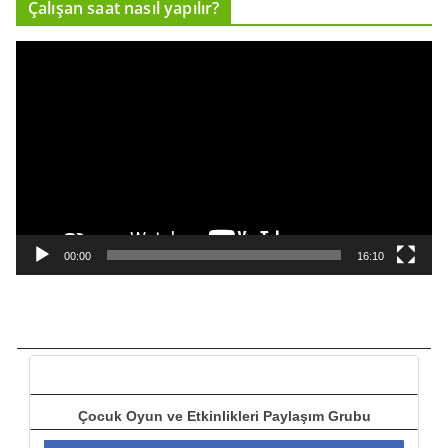
Çalışan saat nasıl yapılır?
c
ı
V
i
d
e
o
o
y
n
a
00:00
16:10
t
ı
c
ı
Çocuk Oyun ve Etkinlikleri Paylaşım Grubu