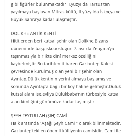
gibi figürler bulunmaktadır .I.yüzyılda Tarsus’tan
yayılmaya başlayan Mitras kültü,III.yüzyılda İskoçya ve
Büyük Sahra’ya kadar ulaşmıştır.
DOLİKHE ANTİK KENTİ
Hititlerden beri kutsal şehir olan Dolikhe,Bizans
döneminde başpiskoposluğun 7. asırda Zeugma’ya
taşınmasıyla birlikte dinî merkez özelliğini
kaybetmiştir.Bu tarihten itibaren Gaziantep Kalesi
çevresinde kurulmuş olan yeni bir şehir olan
Ayıntap,Dülük kentinin yerini almaya başlamış ve
sonunda Ayıntap’a bağlı bir köy haline gelmiştir.Dülük
kutsal alanı ise,evliya Dülükbaba’nın türbesiyle kutsal
alan kimliğini günümüze kadar taşımıştır.
ŞEYH FEYTULLAH (ŞIH) CAMİ
Halk arasında ”Aşağı Şeyh Cami ” olarak bilinmektedir.
Gaziantep’teki en önemli külliyenin camisidir. Cami ile