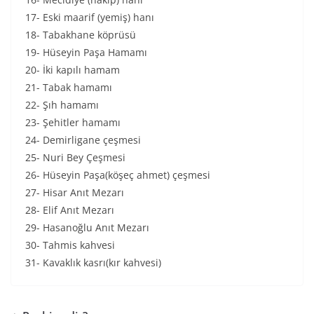
17- Eski maarif (yemiş) hanı
18- Tabakhane köprüsü
19- Hüseyin Paşa Hamamı
20- İki kapılı hamam
21- Tabak hamamı
22- Şıh hamamı
23- Şehitler hamamı
24- Demirligane çeşmesi
25- Nuri Bey Çeşmesi
26- Hüseyin Paşa(köşeç ahmet) çeşmesi
27- Hisar Anıt Mezarı
28- Elif Anıt Mezarı
29- Hasanoğlu Anıt Mezarı
30- Tahmis kahvesi
31- Kavaklık kasrı(kır kahvesi)