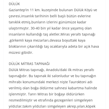
DÜLÜK
Gaziantep’in 11 km. kuzeyinde bulunan Dülük Köyü ve
çevresi,insanlık tarihinin belli başlı bütün evlerine
tanıklık etmiş,bunların izlerini günümüze kadar
ulaştırmıştır. 30-40 bin yıl kadar önce yaşamış olan
insanların kullandığı taş aletler,Miras yeraltı tapınağı
,görkemli kaya mezarları,devasa boyuttaki kaya
bloklarının çıkarıldığı taş ocaklarıyla adeta bir açık hava
müzesi gibidir.
DÜLÜK MİTRAS TAPINAĞI
Dülük Mitras tapınağı, Anadolu’daki ilk mitras yeraltı
tapınağıdır. Bu tapınak iki salonludur ve bu tapınağın
mihrabı konumundaki merkezi nişte Tauroktoni adı
verilmiş olan boğa öldürme sahnesi kabartma halinde
işlenmiştir. Tanrı Mitras bir boğayı öldürürken
resmedilmiştir ve etrafında gezegenleri simgeleyen
yıldızlar,takım yıldızları simgeleyen akrep,yılan,köpek