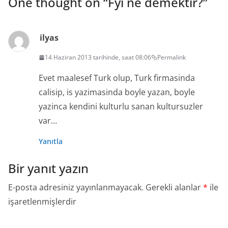
One thought on “
Fyi ne demektir?
”
ilyas
14 Haziran 2013 tarihinde, saat 08:06
Permalink
Evet maalesef Turk olup, Turk firmasinda
calisip, is yazimasinda boyle yazan, boyle
yazinca kendini kulturlu sanan kultursuzler
var…
Yanıtla
Bir yanıt yazın
E-posta adresiniz yayınlanmayacak.
Gerekli alanlar
*
ile
işaretlenmişlerdir