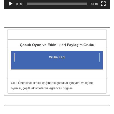
a
00:00
16:10
t
ı
c
ı
Çocuk Oyun ve Etkinlikleri Paylaşım Grubu
Gruba Katıl
Okul Öncesi ve İlkokul çağındaki çocuklar için yeni ve ilginç
oyunlar, çeşitli aktiviteler ve eğlenceli bilgiler.