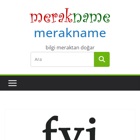
Skip
to
content
merakname
bilgi meraktan doğar