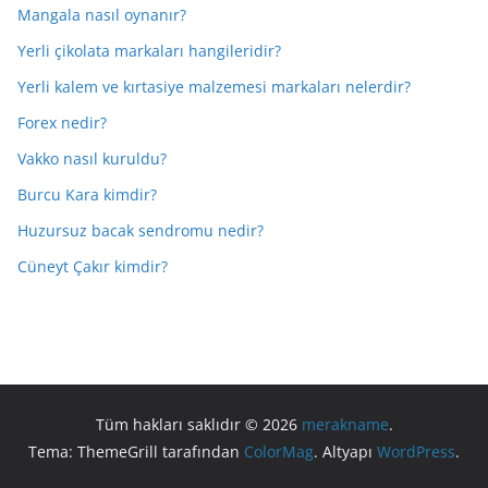
Mangala nasıl oynanır?
Yerli çikolata markaları hangileridir?
Yerli kalem ve kırtasiye malzemesi markaları nelerdir?
Forex nedir?
Vakko nasıl kuruldu?
Burcu Kara kimdir?
Huzursuz bacak sendromu nedir?
Cüneyt Çakır kimdir?
Tüm hakları saklıdır © 2026
merakname
.
Tema: ThemeGrill tarafından
ColorMag
. Altyapı
WordPress
.