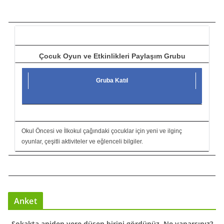
c
ı
Çocuk Oyun ve Etkinlikleri Paylaşım Grubu
Gruba Katıl
Okul Öncesi ve İlkokul çağındaki çocuklar için yeni ve ilginç
oyunlar, çeşitli aktiviteler ve eğlenceli bilgiler.
Anket
Sokakta aniden yere düşen birini gördünüz. Ne yaparsınız?