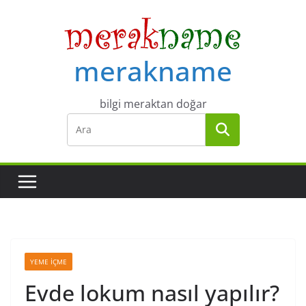
Skip
to
content
merakname
bilgi meraktan doğar
YEME İÇME
Evde lokum nasıl yapılır?