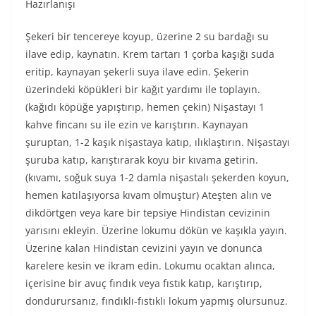
Hazırlanışı
Şekeri bir tencereye koyup, üzerine 2 su bardağı su
ilave edip, kaynatın. Krem tartarı 1 çorba kaşığı suda
eritip, kaynayan şekerli suya ilave edin. Şekerin
üzerindeki köpükleri bir kağıt yardımı ile toplayın.
(kağıdı köpüğe yapıştırıp, hemen çekin) Nişastayı 1
kahve fincanı su ile ezin ve karıştırın. Kaynayan
şuruptan, 1-2 kaşık nişastaya katıp, ılıklaştırın. Nişastayı
şuruba katıp, karıştırarak koyu bir kıvama getirin.
(kıvamı, soğuk suya 1-2 damla nişastalı şekerden koyun,
hemen katılaşıyorsa kıvam olmuştur) Ateşten alın ve
dikdörtgen veya kare bir tepsiye Hindistan cevizinin
yarısını ekleyin. Üzerine lokumu dökün ve kaşıkla yayın.
Üzerine kalan Hindistan cevizini yayın ve donunca
karelere kesin ve ikram edin. Lokumu ocaktan alınca,
içerisine bir avuç fındık veya fıstık katıp, karıştırıp,
dondurursanız, fındıklı-fıstıklı lokum yapmış olursunuz.