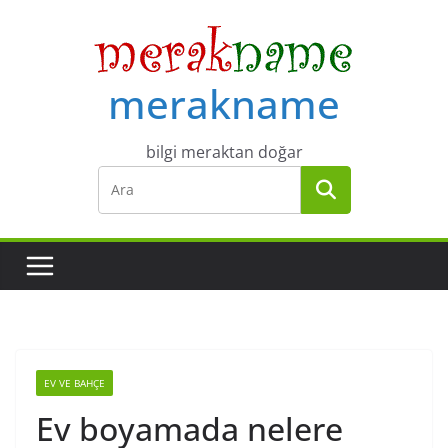
Skip
to
content
merakname
bilgi meraktan doğar
EV VE BAHÇE
Ev boyamada nelere