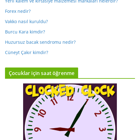
Yerli kalem ve kırtasiye malzemesi markaları nelerdir?
Forex nedir?
Vakko nasıl kuruldu?
Burcu Kara kimdir?
Huzursuz bacak sendromu nedir?
Cüneyt Çakır kimdir?
Çocuklar için saat öğrenme