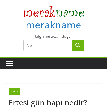
Skip
to
content
merakname
bilgi meraktan doğar
SAĞLIK
Ertesi gün hapı nedir?