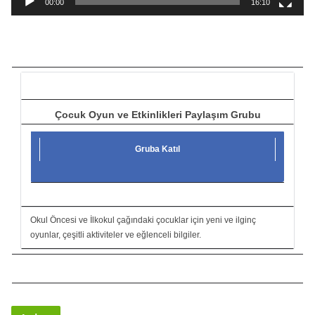
00:00
16:10
t
ı
c
ı
Çocuk Oyun ve Etkinlikleri Paylaşım Grubu
Gruba Katıl
Okul Öncesi ve İlkokul çağındaki çocuklar için yeni ve ilginç
oyunlar, çeşitli aktiviteler ve eğlenceli bilgiler.