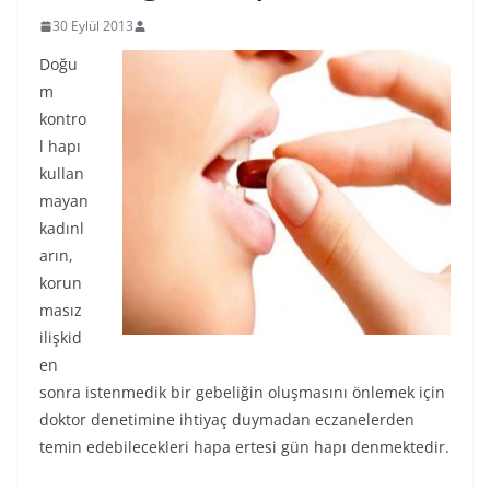
30 Eylül 2013
Doğu
m
kontro
l hapı
kullan
mayan
kadınl
arın,
korun
masız
ilişkid
en
sonra istenmedik bir gebeliğin oluşmasını önlemek için
doktor denetimine ihtiyaç duymadan eczanelerden
temin edebilecekleri hapa ertesi gün hapı denmektedir.