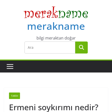
Skip
to
content
merakname
bilgi meraktan doğar
TARIH
Ermeni soykırımı nedir?