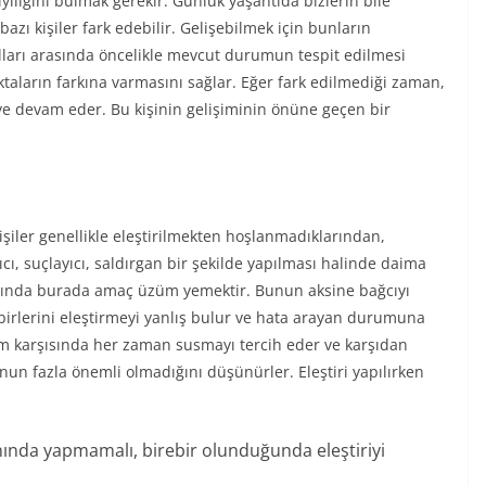
iyiliğini bulmak gerekir. Günlük yaşantıda bizlerin bile
azı kişiler fark edebilir. Gelişebilmek için bunların
alları arasında öncelikle mevcut durumun tespit edilmesi
oktaların farkına varmasını sağlar. Eğer fark edilmediği zaman,
eye devam eder. Bu kişinin gelişiminin önüne geçen bir
işiler genellikle eleştirilmekten hoşlanmadıklarından,
yıcı, suçlayıcı, saldırgan bir şekilde yapılması halinde daima
 Aslında burada amaç üzüm yemektir. Bunun aksine bağcıyı
birlerini eleştirmeyi yanlış bulur ve hata arayan durumuna
um karşısında her zaman susmayı tercih eder ve karşıdan
un fazla önemli olmadığını düşünürler. Eleştiri yapılırken
anında yapmamalı, birebir olunduğunda eleştiriyi