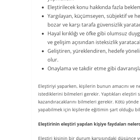
Eleştirilecek konu hakkında fazla bekl
Yargılayan, küçümseyen, sübjektif ve hed
bozar ve karşı tarafa güvensizlik yaratac
Hayal kırıklığı ve öfke gibi olumsuz duyg
ve gelişim açısından isteksizlik yaratacak
Geliştiren, yüreklendiren, hedefe yöneli
olur.
Onaylama ve takdir etme gibi davranışlar k
Eleştiriyi yaparken, kişilerin bunun amacını ve ne
istediklerini bilmeleri gerekir. Yaptıkları eleştir
kazandıracaklarını bilmeleri gerekir. Kötü yönde 
yapabilmek için kişilerde eğitimin şart olduğu bi
Eleştirinin eleştiri yapılan kişiye faydaları neler
Eleştiri kişinin bir durum karşısındaki düşünce 