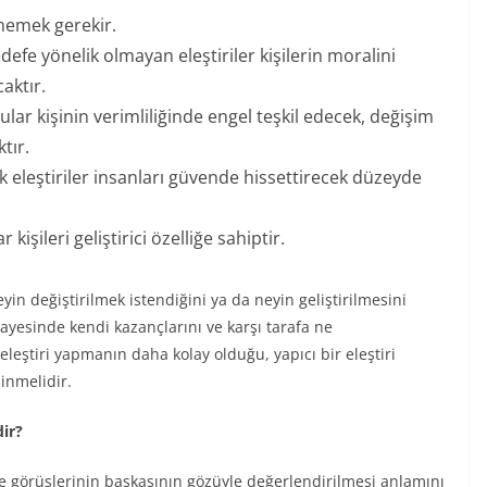
ememek gerekir.
efe yönelik olmayan eleştiriler kişilerin moralini
aktır.
ular kişinin verimliliğinde engel teşkil edecek, değişim
tır.
k eleştiriler insanları güvende hissettirecek düzeyde
işileri geliştirici özelliğe sahiptir.
yin değiştirilmek istendiğini ya da neyin geliştirilmesini
i sayesinde kendi kazançlarını ve karşı tarafa ne
eleştiri yapmanın daha kolay olduğu, yapıcı bir eleştiri
linmelidir.
dir?
ve görüşlerinin başkasının gözüyle değerlendirilmesi anlamını