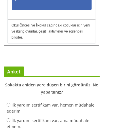
Okul Öncesi ve İlkokul çağındaki çocuklar için yeni
ve ilginç oyunlar, çeşitli aktiviteler ve eğlenceli
bilgiler.
Anket
Sokakta aniden yere düşen birini gördünüz. Ne
yaparsınız?
İlk yardım sertifikam var, hemen müdahale
ederim.
İlk yardım sertifikam var, ama müdahale
etmem.