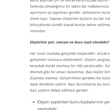
Bunu yapmak için ilk olarak karşımızdaki kişinin 
farkında olmadığımız bir takım kör noktalarımızı b
ayırımının iyi yapılması gerekir. Gelişmenin kur
önem taşır. Yapılan eleştiriler kişilerin bu kör n
bilinçaltında sürekli olarak bunlar tekrar edilm
sorundur.
Eleştirinin yeri, zamanı ve dozu nasıl olmalıdır?
Her insan mutlaka gelişmek isteyecektir. Ancak k
gelişimleri olumsuz etkilenebilir. Eleştiri yargıla
karşıdaki kişide olumsuz bir etki yaratacaktır.
dövmek gibi bir amacı bulunmaz. Bazı kişiler bir
düşmeyi istemez. Geliştirilmesi gereken bir tut
tepki almaktan çekinir. Bazı durumlarda bu sorun
bazı şeylere dikkat edilmesi gerekir.
Eleştiri yapılırken bunu başkalarının y
yapmalıdır.