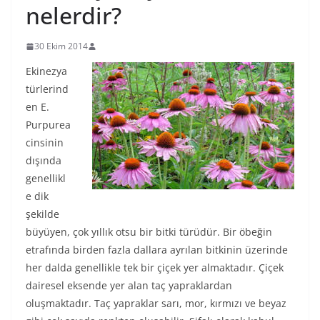
nelerdir?
30 Ekim 2014
Ekinezya
türlerind
en E.
Purpurea
cinsinin
dışında
genellikl
e dik
şekilde
büyüyen, çok yıllık otsu bir bitki türüdür. Bir öbeğin
etrafında birden fazla dallara ayrılan bitkinin üzerinde
her dalda genellikle tek bir çiçek yer almaktadır. Çiçek
dairesel eksende yer alan taç yapraklardan
oluşmaktadır. Taç yapraklar sarı, mor, kırmızı ve beyaz