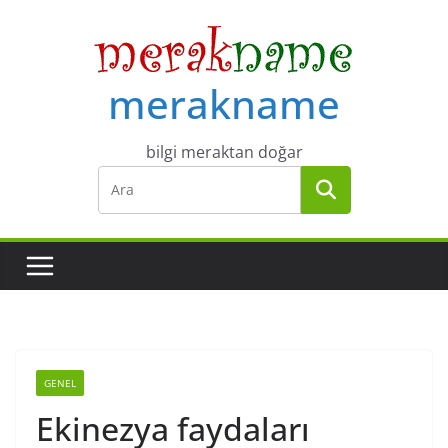
Skip
to
content
merakname
bilgi meraktan doğar
GENEL
Ekinezya faydaları