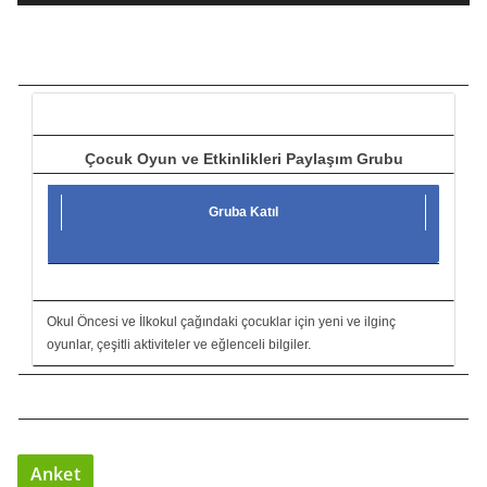
t
ı
c
ı
Çocuk Oyun ve Etkinlikleri Paylaşım Grubu
Gruba Katıl
Okul Öncesi ve İlkokul çağındaki çocuklar için yeni ve ilginç
oyunlar, çeşitli aktiviteler ve eğlenceli bilgiler.
Anket