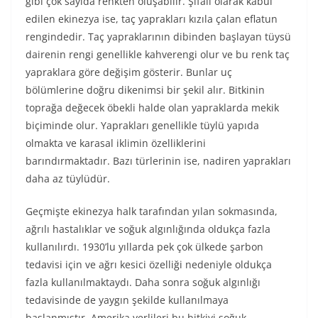
gibi çok sayıda renkten oluşabilir. Şifalı olarak kabul
edilen ekinezya ise, taç yaprakları kızıla çalan eflatun
rengindedir. Taç yapraklarının dibinden başlayan tüysü
dairenin rengi genellikle kahverengi olur ve bu renk taç
yapraklara göre değişim gösterir. Bunlar uç
bölümlerine doğru dikenimsi bir şekil alır. Bitkinin
toprağa değecek öbekli halde olan yapraklarda mekik
biçiminde olur. Yaprakları genellikle tüylü yapıda
olmakta ve karasal iklimin özelliklerini
barındırmaktadır. Bazı türlerinin ise, nadiren yaprakları
daha az tüylüdür.
Geçmişte ekinezya halk tarafından yılan sokmasında,
ağrılı hastalıklar ve soğuk algınlığında oldukça fazla
kullanılırdı. 1930’lu yıllarda pek çok ülkede şarbon
tedavisi için ve ağrı kesici özelliği nedeniyle oldukça
fazla kullanılmaktaydı. Daha sonra soğuk algınlığı
tedavisinde de yaygın şekilde kullanılmaya
başlanmıştır. Amerika yerlileri bu bitkiyi soğuk