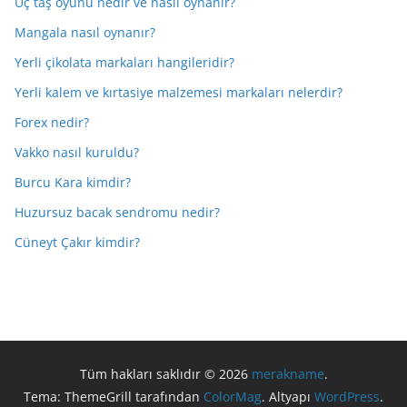
Üç taş oyunu nedir ve nasıl oynanır?
Mangala nasıl oynanır?
Yerli çikolata markaları hangileridir?
Yerli kalem ve kırtasiye malzemesi markaları nelerdir?
Forex nedir?
Vakko nasıl kuruldu?
Burcu Kara kimdir?
Huzursuz bacak sendromu nedir?
Cüneyt Çakır kimdir?
Tüm hakları saklıdır © 2026
merakname
.
Tema: ThemeGrill tarafından
ColorMag
. Altyapı
WordPress
.