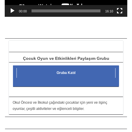
n
a
00:00
16:10
t
ı
c
ı
Çocuk Oyun ve Etkinlikleri Paylaşım Grubu
Gruba Katıl
Okul Öncesi ve İlkokul çağındaki çocuklar için yeni ve ilginç
oyunlar, çeşitli aktiviteler ve eğlenceli bilgiler.