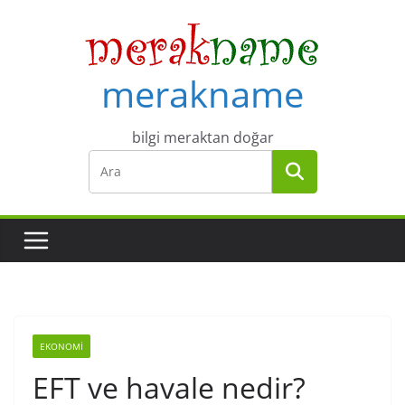
Skip
to
content
merakname
bilgi meraktan doğar
EKONOMI
EFT ve havale nedir?