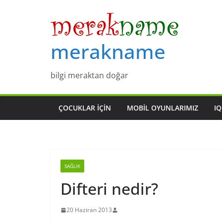
Skip
to
content
merakname
bilgi meraktan doğar
ÇOCUKLAR IÇIN
MOBIL OYUNLARIMIZ
IQ
SAĞLIK
Difteri nedir?
20 Haziran 2013