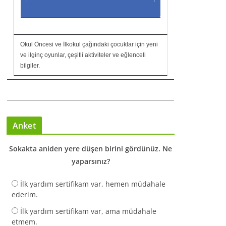
Okul Öncesi ve İlkokul çağındaki çocuklar için yeni
ve ilginç oyunlar, çeşitli aktiviteler ve eğlenceli
bilgiler.
Anket
Sokakta aniden yere düşen birini gördünüz. Ne
yaparsınız?
İlk yardım sertifikam var, hemen müdahale
ederim.
İlk yardım sertifikam var, ama müdahale
etmem.