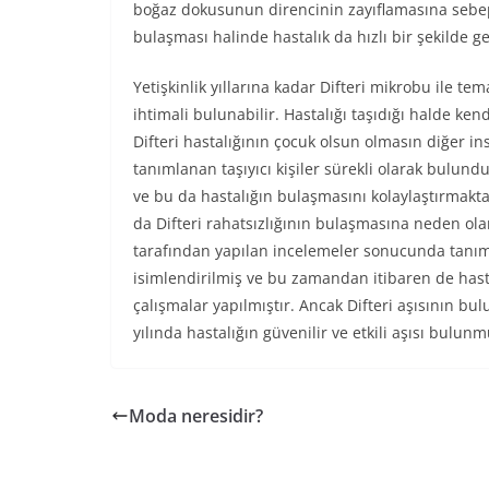
boğaz dokusunun direncinin zayıflamasına sebep
bulaşması halinde hastalık da hızlı bir şekilde g
Yetişkinlik yıllarına kadar Difteri mikrobu ile 
ihtimali bulunabilir. Hastalığı taşıdığı halde kend
Difteri hastalığının çocuk olsun olmasın diğer in
tanımlanan taşıyıcı kişiler sürekli olarak bulun
ve bu da hastalığın bulaşmasını kolaylaştırmaktad
da Difteri rahatsızlığının bulaşmasına neden ol
tarafından yapılan incelemeler sonucunda tanım
isimlendirilmiş ve bu zamandan itibaren de hasta
çalışmalar yapılmıştır. Ancak Difteri aşısının b
yılında hastalığın güvenilir ve etkili aşısı bulunm
Moda neresidir?