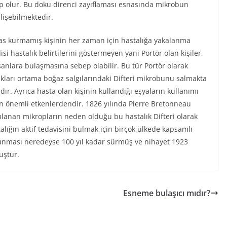
 olur. Bu doku direnci zayıflaması esnasında mikrobun
elişebilmektedir.
temas kurmamış kişinin her zaman için hastalığa yakalanma
isi hastalık belirtilerini göstermeyen yani Portör olan kişiler,
sanlara bulaşmasına sebep olabilir. Bu tür Portör olarak
dukları ortama boğaz salgılarındaki Difteri mikrobunu salmakta
ır. Ayrıca hasta olan kişinin kullandığı eşyaların kullanımı
an önemli etkenlerdendir. 1826 yılında Pierre Bretonneau
lanan mikropların neden olduğu bu hastalık Difteri olarak
lığın aktif tedavisini bulmak için birçok ülkede kapsamlı
ulunması neredeyse 100 yıl kadar sürmüş ve nihayet 1923
uştur.
Esneme bulaşıcı mıdır?