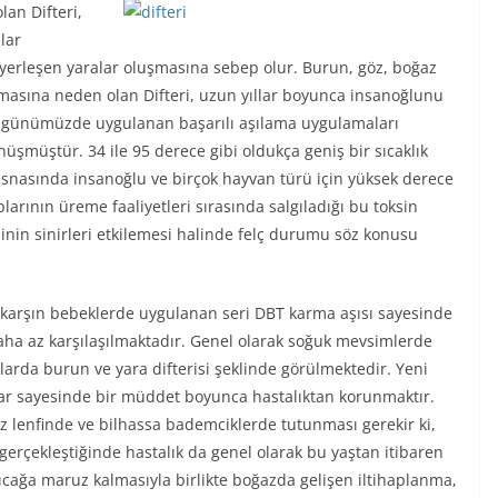
lan Difteri,
lar
e yerleşen yaralar oluşmasına sebep olur. Burun, göz, boğaz
uşmasına neden olan Difteri, uzun yıllar boyunca insanoğlunu
ın günümüzde uygulanan başarılı aşılama uygulamaları
nüşmüştür. 34 ile 95 derece gibi oldukça geniş bir sıcaklık
 esnasında insanoğlu ve birçok hayvan türü için yüksek derece
oplarının üreme faaliyetleri sırasında salgıladığı bu toksin
inin sinirleri etkilemesi halinde felç durumu söz konusu
 karşın bebeklerde uygulanan seri DBT karma aşısı sayesinde
 daha az karşılaşılmaktadır. Genel olarak soğuk mevsimlerde
uklarda burun ve yara difterisi şeklinde görülmektedir. Yeni
ar sayesinde bir müddet boyunca hastalıktan korunmaktır.
az lenfinde ve bilhassa bademciklerde tutunması gerekir ki,
erçekleştiğinde hastalık da genel olarak bu yaştan itibaren
sıcağa maruz kalmasıyla birlikte boğazda gelişen iltihaplanma,