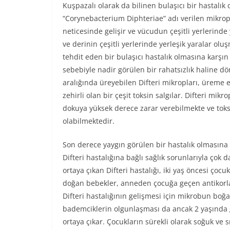
Kuşpazalı olarak da bilinen bulaşıcı bir hastalık o
“Corynebacterium Diphteriae” adı verilen mikrop
neticesinde gelişir ve vücudun çeşitli yerlerind
ve derinin çeşitli yerlerinde yerleşik yaralar ol
tehdit eden bir bulaşıcı hastalık olmasına karş
sebebiyle nadir görülen bir rahatsızlık haline dö
aralığında üreyebilen Difteri mikropları, üreme
zehirli olan bir çeşit toksin salgılar. Difteri mikr
dokuya yüksek derece zarar verebilmekte ve toks
olabilmektedir.
Son derece yaygın görülen bir hastalık olmasına
Difteri hastalığına bağlı sağlık sorunlarıyla çok
ortaya çıkan Difteri hastalığı, iki yaş öncesi çoc
doğan bebekler, anneden çocuğa geçen antikorl
Difteri hastalığının gelişmesi için mikrobun boğ
bademciklerin olgunlaşması da ancak 2 yaşında g
ortaya çıkar. Çocukların sürekli olarak soğuk ve 