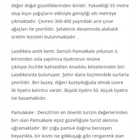
değer doğal güzelliklerinden biridir. Yüksekliği 55 metre
olup kışın yağışların etkisiyle genişliği altı metreye
çıkmaktadır. Çevresi 300-400 yaşındaki anıt çınar
ağaçları ile çevrilidir. Şelalenin devamında alabalık
üretim tesisleri bulunmaktadır .
Laodikeia antik kenti: Denizli-Pamukkale yolunun 5.
km’sinden sola sapılınca tiyatronun önüne
çıkılıyor.İncil’de bahsedilen Anadolu kiliselerinden biri
Laodikeia’da bulunuyor. Şehir daire biçimindeki surlarla
çevrilidir. Biri kuzey, diğeri kuzeydoğuda olmak üzere
iki tiyatro kalıntısı vardır. Büyük tiyatro 50, küçük tiyatro
ise basamaklıdır.
Pamukkale : Denizli’nin en önemli turizm değerlerinden
biri olan Pamukkale eşsiz güzelliğiyle turist akınına
uğramaktadır. Bir çoğu pamuk dağına benzeyen
beyazlıkta, bir kısmı ise gökkuşağı gibi rengarenk olan