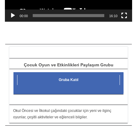
n
a
00:00
16:10
t
ı
c
ı
Çocuk Oyun ve Etkinlikleri Paylaşım Grubu
Gruba Katıl
Okul Öncesi ve İlkokul çağındaki çocuklar için yeni ve ilginç
oyunlar, çeşitli aktiviteler ve eğlenceli bilgiler.