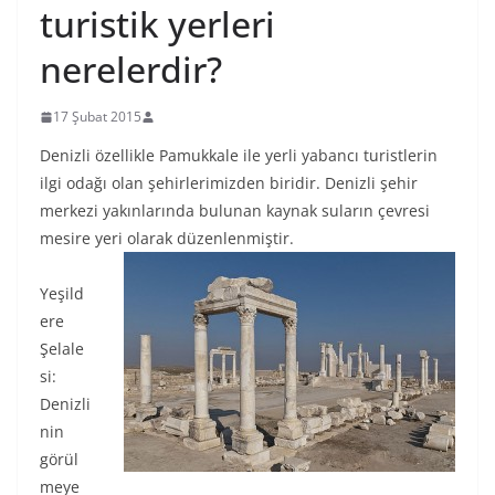
turistik yerleri
nerelerdir?
17 Şubat 2015
Denizli özellikle Pamukkale ile yerli yabancı turistlerin
ilgi odağı olan şehirlerimizden biridir. Denizli şehir
merkezi yakınlarında bulunan kaynak suların çevresi
mesire yeri olarak düzenlenmiştir.
Yeşild
ere
Şelale
si:
Denizli
nin
görül
meye