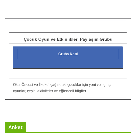
ı
c
ı
Çocuk Oyun ve Etkinlikleri Paylaşım Grubu
Gruba Katıl
Okul Öncesi ve İlkokul çağındaki çocuklar için yeni ve ilginç
oyunlar, çeşitli aktiviteler ve eğlenceli bilgiler.
Anket