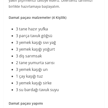
yakın pişirmenizi tavsiye ederiz. Dilerseniz tarifimizi
birlikte hazırlamaya başlayalım.
Damat paçası malzemeler (4 Kişilik)
3 tane hazır yufka
3 parça tavuk göğsü
3 yemek kaşığı sıvı yağ
3 yemek kaşığı yoğurt
3 diş sarımsak
2 tane yumurta sarısı
3 yemek kaşığı un
1 çay kaşığı tuz
3 yemek kaşığı sirke
3 su bardağı tavuk suyu
Damat paçası yapımı