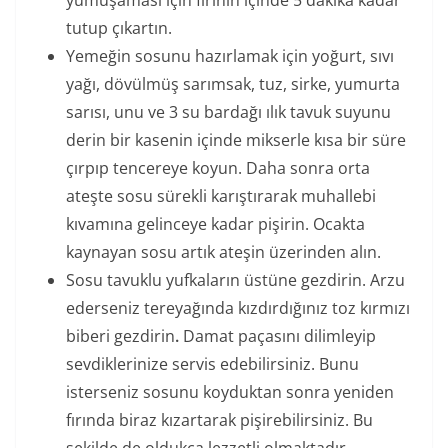
yumuşaması için fırının içinde 5 dakika kadar
tutup çıkartın.
Yemeğin sosunu hazırlamak için yoğurt, sıvı
yağı, dövülmüş sarımsak, tuz, sirke, yumurta
sarısı, unu ve 3 su bardağı ılık tavuk suyunu
derin bir kasenin içinde mikserle kısa bir süre
çırpıp tencereye koyun. Daha sonra orta
ateşte sosu sürekli karıştırarak muhallebi
kıvamına gelinceye kadar pişirin. Ocakta
kaynayan sosu artık ateşin üzerinden alın.
Sosu tavuklu yufkaların üstüne gezdirin. Arzu
ederseniz tereyağında kızdırdığınız toz kırmızı
biberi gezdirin
.
Damat paçasını dilimleyip
sevdiklerinize servis edebilirsiniz. Bunu
isterseniz sosunu koyduktan sonra yeniden
fırında biraz kızartarak pişirebilirsiniz. Bu