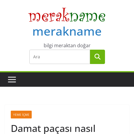
Skip
to
content
merakname
bilgi meraktan doğar
YEME İÇME
Damat paçası nasıl