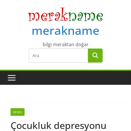
Skip
to
content
merakname
bilgi meraktan doğar
GENEL
Çocukluk depresyonu