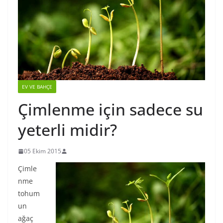
EV VE BAHÇE
Çimlenme için sadece su
yeterli midir?
05 Ekim 2015
Çimle
nme
tohum
un
ağaç