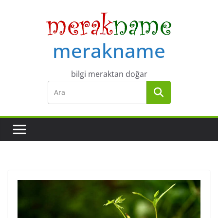
Skip
to
content
merakname
bilgi meraktan doğar