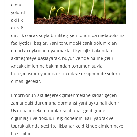
olma
yolund
aki ilk
durağı
dır. İlk olarak suyla birlikte şişen tohumda metabolizma
faaliyetleri başlar. Yani tohumdaki canlı bölüm olan
embriyo uykudan uyanmakta, fizyolojik bakımdan
aktifleşmeye başlayarak, büyür ve fide haline gelir.
Ancak çimlenme bakımından tohumun suyla
buluşmasının yanında, sıcaklık ve oksijenin de yeterli
olması gerekir.
Embriyonun aktifleşerek çimlenmesine kadar geçen
zamandaki durumuna dormansi yani uyku hali denir.
Uyku halindeki tohumlar sonbahar geldiğinde
olgunlaşır ve dökülür. Kış dönemini kar, yaprak ve
toprak altında geçirip, ilkbahar geldiğinde çimlenmeye
hazır olur.