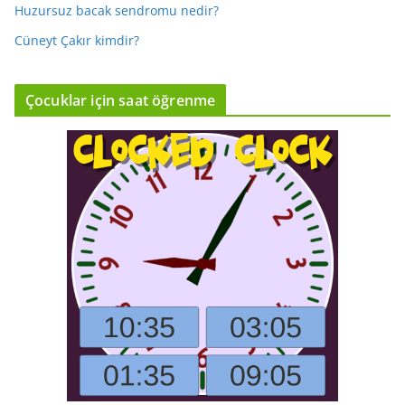
Huzursuz bacak sendromu nedir?
Cüneyt Çakır kimdir?
Çocuklar için saat öğrenme