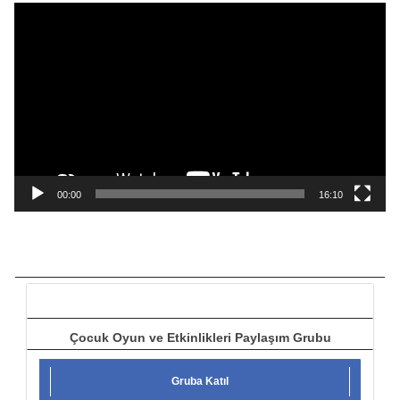
V
i
d
e
o
o
y
n
a
00:00
16:10
t
ı
c
ı
Çocuk Oyun ve Etkinlikleri Paylaşım Grubu
Gruba Katıl