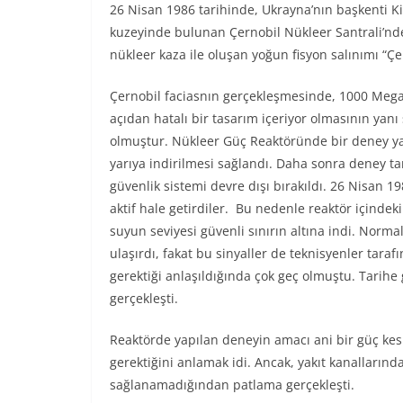
26 Nisan 1986 tarihinde, Ukrayna’nın başkenti K
kuzeyinde bulunan Çernobil Nükleer Santrali’nd
nükleer kaza ile oluşan yoğun fisyon salınımı “Çer
Çernobil faciasnın gerçekleşmesinde, 1000 Mega
açıdan hatalı bir tasarım içeriyor olmasının yanı
olmuştur. Nükleer Güç Reaktöründe bir deney ya
yarıya indirilmesi sağlandı. Daha sonra deney
güvenlik sistemi devre dışı bırakıldı. 26 Nisan 1
aktif hale getirdiler. Bu nedenle reaktör içind
suyun seviyesi güvenli sınırın altına indi. Norm
ulaşırdı, fakat bu sinyaller de teknisyenler taraf
gerektiği anlaşıldığında çok geç olmuştu. Tarihe
gerçekleşti.
Reaktörde yapılan deneyin amacı ani bir güç ke
gerektiğini anlamak idi. Ancak, yakıt kanalların
sağlanamadığından patlama gerçekleşti.