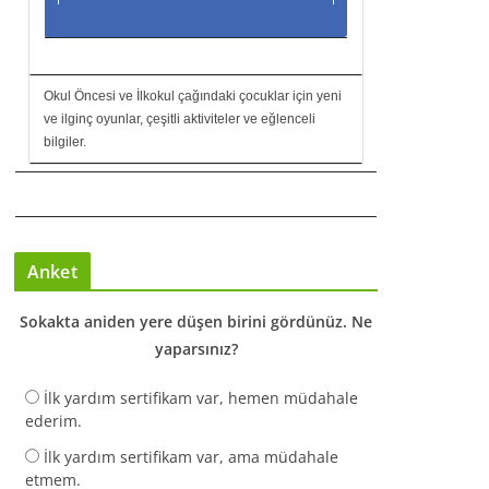
Okul Öncesi ve İlkokul çağındaki çocuklar için yeni
ve ilginç oyunlar, çeşitli aktiviteler ve eğlenceli
bilgiler.
Anket
Sokakta aniden yere düşen birini gördünüz. Ne
yaparsınız?
İlk yardım sertifikam var, hemen müdahale
ederim.
İlk yardım sertifikam var, ama müdahale
etmem.