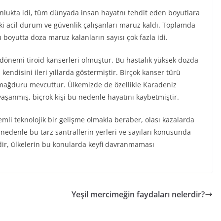
nlukta idi, tüm dünyada insan hayatnı tehdit eden boyutlara
ki acil durum ve güvenlik çalışanları maruz kaldı. Toplamda
 boyutta doza maruz kalanların sayısı çok fazla idi.
 dönemi tiroid kanserleri olmuştur. Bu hastalık yüksek dozda
endisini ileri yıllarda göstermiştir. Birçok kanser türü
 mağduru mevcuttur. Ülkemizde de özellikle Karadeniz
şanmış, biçrok kişi bu nedenle hayatını kaybetmiştir.
emli teknolojik bir gelişme olmakla beraber, olası kazalarda
u nedenle bu tarz santrallerin yerleri ve sayıları konusunda
dir, ülkelerin bu konularda keyfi davranmaması
Yeşil mercimeğin faydaları nelerdir?