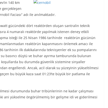
iev’in 140 km
e gerçekleşen
nobil Faciası” adı ile anılmaktadır.
watt gücündeki dört reaktörden oluşan santralin teknik
 sıra 4 numaralı reaktörde yapılmak istenen deney etkili
pma isteği ile 25 Nisan 1986 tarihinde reaktörün gücünün
 tamamlanmadan reaktörün kapanmasını önlemek amacı ile
986 tarihinin ilk dakikalarında teknisyenler ek su pompalarını
eki su basıncı düştü ve buhar ayırma tamburunda bulunan
al koşullarda bu durumda güvenlik sistemine sinyaller
ından engellendi. Ancak, acil olarak su yüzeyinin yükseltilmesi
 geçen bu büyük kaza saat 01:23’te büyük bir patlama ile
silmesi durumunda buhar tribünlerinin ne kadar çalışması
daki ani yükselme öngörülmemiş bir gelişme idi ve giderilmesi