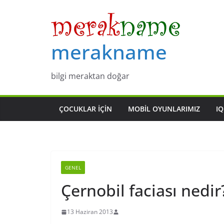
Skip
to
content
merakname
bilgi meraktan doğar
ÇOCUKLAR IÇIN
MOBIL OYUNLARIMIZ
IQ
GENEL
Çernobil faciası nedir
13 Haziran 2013