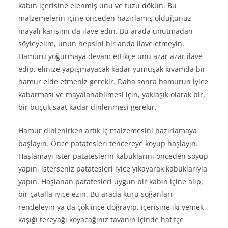
kabın içerisine elenmiş unu ve tuzu dökün. Bu
malzemelerin içine önceden hazırlamış olduğunuz
mayalı karışımı da ilave edin. Bu arada unutmadan
söyleyelim, unun hepsini bir anda ilave etmeyin.
Hamuru yoğurmaya devam ettikçe unu azar azar ilave
edip, elinize yapışmayacak kadar yumuşak kıvamda bir
hamur elde etmeniz gerekir. Daha sonra hamurun iyice
kabarması ve mayalanabilmesi için, yaklaşık olarak bir,
bir buçuk saat kadar dinlenmesi gerekir.
Hamur dinlenirken artık iç malzemesini hazırlamaya
başlayın. Önce patatesleri tencereye koyup haşlayın.
Haşlamayı ister patateslerin kabuklarını önceden soyup
yapın, isterseniz patatesleri iyice yıkayarak kabuklarıyla
yapın. Haşlanan patatesleri uygun bir kabın içine alıp,
bir çatalla iyice ezin. Bu arada kuru soğanları
rendeleyin ya da çok ince doğrayıp, içerisine iki yemek
kaşığı tereyağı koyacağınız tavanın içinde hafifçe