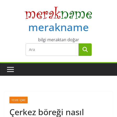
Skip
to
content
merakname
bilgi meraktan doğar
YEME İÇME
Çerkez böreği nasıl