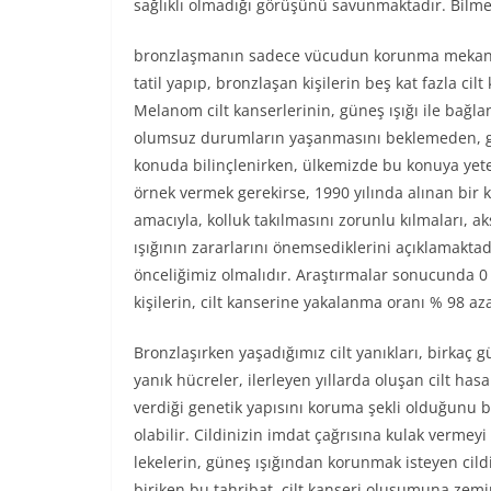
sağlıklı olmadığı görüşünü savunmaktadır. Bilme
bronzlaşmanın sadece vücudun korunma mekanizma
tatil yapıp, bronzlaşan kişilerin beş kat fazla ci
Melanom cilt kanserlerinin, güneş ışığı ile bağla
olumsuz durumların yaşanmasını beklemeden, ge
konuda bilinçlenirken, ülkemizde bu konuya yete
örnek vermek gerekirse, 1990 yılında alınan bir k
amacıyla, kolluk takılmasını zorunlu kılmaları, a
ışığının zararlarını önemsediklerini açıklamakta
önceliğimiz olmalıdır. Araştırmalar sonucunda 0
kişilerin, cilt kanserine yakalanma oranı % 98 az
Bronzlaşırken yaşadığımız cilt yanıkları, birkaç g
yanık hücreler, ilerleyen yıllarda oluşan cilt ha
verdiği genetik yapısını koruma şekli olduğunu
olabilir. Cildinizin imdat çağrısına kulak verme
lekelerin, güneş ışığından korunmak isteyen cildi
biriken bu tahribat, cilt kanseri oluşumuna zemi