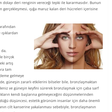
n dolayı deri renginin vereceği tepki ile kararmasıdır. Bunun
ın gerçekleşmesi, ışığa maruz kalan deri hücreleri içerisine
tarafından
e ışıklardan
a da,
e birçok
ki artış
ara tam
ündeme gelmeye
nde, güneşin zararlı etkilerini bilseler bile, bronzlaşmaktan
niz ve güneşin keyfini sürerek bronzlaşmak için çaba sarf
ukların kendi başlarına gelmeyeceğini düşünmelerinden
düğü düşüncesi, estetik görünüm insanlar için daha önemli
anın cilt kanserine yakalanması sebebiyle, bronzlaşmanın