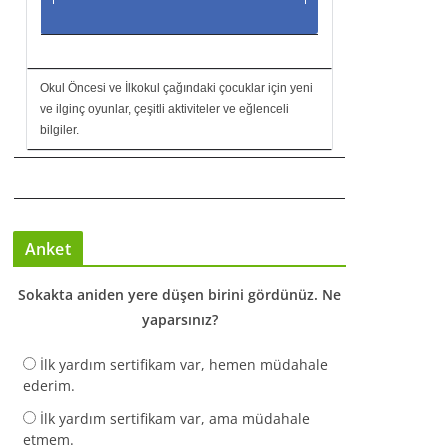
Okul Öncesi ve İlkokul çağındaki çocuklar için yeni
ve ilginç oyunlar, çeşitli aktiviteler ve eğlenceli
bilgiler.
Anket
Sokakta aniden yere düşen birini gördünüz. Ne
yaparsınız?
İlk yardım sertifikam var, hemen müdahale
ederim.
İlk yardım sertifikam var, ama müdahale
etmem.