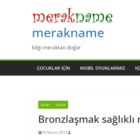
Skip
to
content
merakname
bilgi meraktan doğar
ÇOCUKLAR IÇIN
MOBIL OYUNLARIMIZ
IQ
GENEL
SAĞLIK
Bronzlaşmak sağlıklı 
03 Kasım 2013