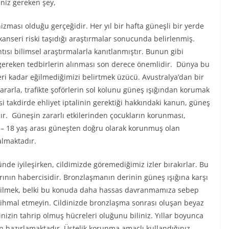
niz gereken şey,
sı olduğu gerçeğidir. Her yıl bir hafta güneşli bir yerde
lt kanseri riski taşıdığı araştırmalar sonucunda belirlenmiş.
ntısı bilimsel araştırmalarla kanıtlanmıştır. Bunun gibi
reken tedbirlerin alınması son derece önemlidir. Dünya bu
ri kadar eğilmediğimizi belirtmek üzücü. Avustralya’dan bir
ararla, trafikte şoförlerin sol kolunu güneş ışığından korumak
ksi takdirde ehliyet iptalinin gerektiği hakkındaki kanun, güneş
dır. Güneşin zararlı etkilerinden çocukların korunması,
 – 18 yaş arası güneşten doğru olarak korunmuş olan
almaktadır.
ünde iyileşirken, cildimizde göremediğimiz izler bırakırlar. Bu
sarının habercisidir. Bronzlaşmanın derinin güneş ışığına karşı
 bilmek, belki bu konuda daha hassas davranmamıza sebep
yi ihmal etmeyin. Cildinizde bronzlaşma sonrası oluşan beyaz
nizin tahrip olmuş hücreleri oluğunu biliniz. Yıllar boyunca
n hazırlamaktadır. Üstelik korunma amaçlı kullandığınız