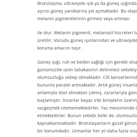
Bronzlaşma, ultraviyole ışık ya da güneş ışığında
aşırısı güneş yanıklarına yol açmaktadır. Bu olay
melanin pigmentlerinin girmesi veya artması
ile olur. Melanin pigmenti, melanosit hücreleri 
üretilir. Vücudu güneş ışınlarından ve ultraviyol
koruma amacını taşır.
Güneş ışığı, ruh ve beden sağlığı için gerekli ols
günümüzde ozon tabakasının delinmesi sebebiyl
olumsuzluğa sebep olmaktadır. Cilt kanserlerinde
bununla paralel artmaktadır. Artık güneş insanl
anlamıyla dost olmaktan çıkmış, zararlarıyla g
başlamıştır. İnsanlar beyaz ırklı bireylerin üzeri
vazgeçmek istememektedirler. Yaz mevsiminde de
etmektedirler. Bunun sebebi belki de, olumsuzl
kaynaklanmaktadır. Bronzlaşanların güzel görün
bir konumdadır. Uzmanlar her yıl daha fazla ins