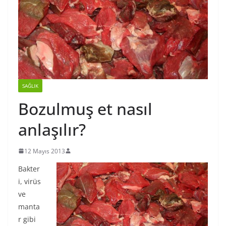
SAĞLIK
Bozulmuş et nasıl
anlaşılır?
12 Mayıs 2013
Bakter
i, virüs
ve
manta
r gibi