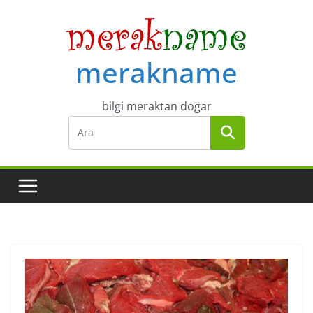
Skip
to
content
merakname
bilgi meraktan doğar