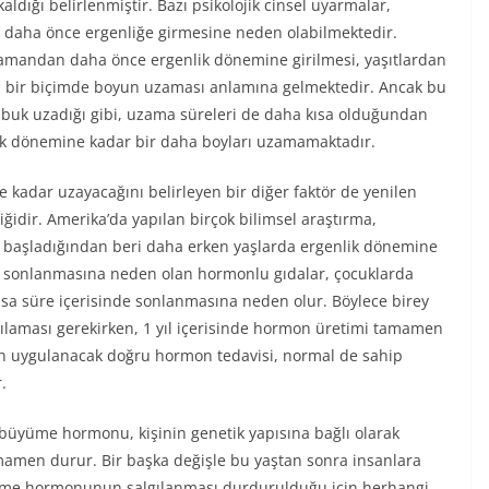
kaldığı belirlenmiştir. Bazı psikolojik cinsel uyarmalar,
 daha önce ergenliğe girmesine neden olabilmektedir.
amandan daha önce ergenlik dönemine girilmesi, yaşıtlardan
lı bir biçimde boyun uzaması anlamına gelmektedir. Ancak bu
abuk uzadığı gibi, uzama süreleri de daha kısa olduğundan
lik dönemine kadar bir daha boyları uzamamaktadır.
 kadar uzayacağını belirleyen bir diğer faktör de yenilen
ğidir. Amerika’da yapılan birçok bilimsel araştırma,
 başladığından beri daha erken yaşlarda ergenlik dönemine
ken sonlanmasına neden olan hormonlu gıdalar, çocuklarda
 süre içerisinde sonlanmasına neden olur. Böylece birey
laması gerekirken, 1 yıl içerisinde hormon üretimi tamamen
den uygulanacak doğru hormon tedavisi, normal de sahip
.
üyüme hormonu, kişinin genetik yapısına bağlı olarak
amamen durur. Bir başka değişle bu yaştan sonra insanlara
yüme hormonunun salgılanması durdurulduğu için herhangi