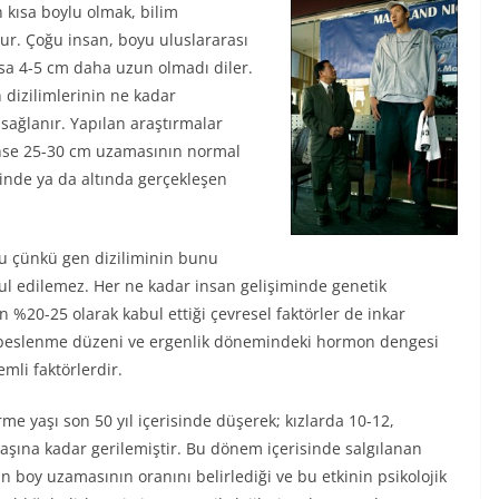
 kısa boylu olmak, bilim
dur. Çoğu insan, boyu uluslararası
lsa 4-5 cm daha uzun olmadı diler.
dizilimlerinin ne kadar
 sağlanır. Yapılan araştırmalar
inse 25-30 cm uzamasının normal
rinde ya da altında gerçekleşen
u çünkü gen diziliminin bunu
l edilemez. Her ne kadar insan gelişiminde genetik
n %20-25 olarak kabul ettiği çevresel faktörler de inkar
r, beslenme düzeni ve ergenlik dönemindeki hormon dengesi
mli faktörlerdir.
me yaşı son 50 yıl içerisinde düşerek; kızlarda 10-12,
yaşına kadar gerilemiştir. Bu dönem içerisinde salgılanan
boy uzamasının oranını belirlediği ve bu etkinin psikolojik