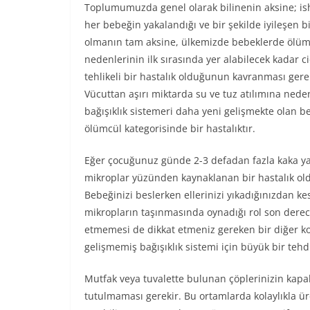
Toplumumuzda genel olarak bilinenin aksine; ish
her bebeğin yakalandığı ve bir şekilde iyileşen bi
olmanın tam aksine, ülkemizde bebeklerde ölü
nedenlerinin ilk sırasında yer alabilecek kadar c
tehlikeli bir hastalık olduğunun kavranması ger
Vücuttan aşırı miktarda su ve tuz atılımına neden
bağışıklık sistemeri daha yeni gelişmekte olan be
ölümcül kategorisinde bir hastalıktır.
Eğer çocuğunuz günde 2-3 defadan fazla kaka yap
mikroplar yüzünden kaynaklanan bir hastalık ol
Bebeğinizi beslerken ellerinizi yıkadığınızdan k
mikropların taşınmasında oynadığı rol son derec
etmemesi de dikkat etmeniz gereken bir diğer ko
gelişmemiş bağışıklık sistemi için büyük bir tehdi
Mutfak veya tuvalette bulunan çöplerinizin kapa
tutulmaması gerekir. Bu ortamlarda kolaylıkla üre