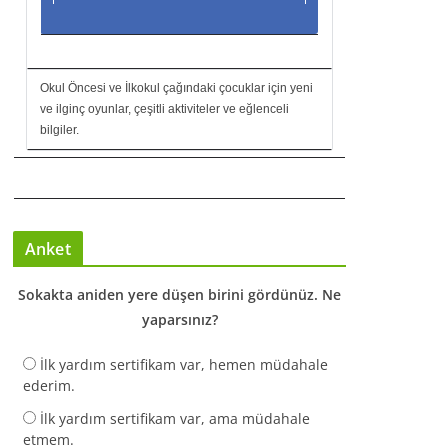
Okul Öncesi ve İlkokul çağındaki çocuklar için yeni
ve ilginç oyunlar, çeşitli aktiviteler ve eğlenceli
bilgiler.
Anket
Sokakta aniden yere düşen birini gördünüz. Ne
yaparsınız?
İlk yardım sertifikam var, hemen müdahale
ederim.
İlk yardım sertifikam var, ama müdahale
etmem.