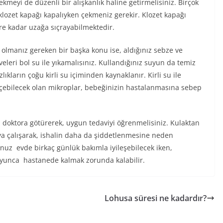
ekmeyi de düzenli bir alışkanlık haline getirmelisiniz. Birçok
ozet kapağı kapalıyken çekmeniz gerekir. Klozet kapağı
re kadar uzağa sıçrayabilmektedir.
olmanız gereken bir başka konu ise, aldığınız sebze ve
eleri bol su ile yıkamalısınız. Kullandığınız suyun da temiz
kların çoğu kirli su içiminden kaynaklanır. Kirli su ile
eçebilecek olan mikroplar, bebeğinizin hastalanmasına sebep
zu doktora götürerek, uygun tedaviyi öğrenmelisiniz. Kulaktan
ya çalışarak, ishalin daha da şiddetlenmesine neden
nuz evde birkaç günlük bakımla iyileşebilecek iken,
oyunca hastanede kalmak zorunda kalabilir.
Lohusa süresi ne kadardır?