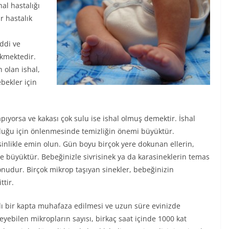
al hastalığı
r hastalık
m
iddi ve
ekmektedir.
 olan ishal,
bekler için
ıyorsa ve kakası çok sulu ise ishal olmuş demektir. İshal
duğu için önlenmesinde temizliğin önemi büyüktür.
esinlikle emin olun. Gün boyu birçok yere dokunan ellerin,
e büyüktür. Bebeğinizle sivrisinek ya da karasineklerin temas
nudur. Birçok mikrop taşıyan sinekler, bebeğinizin
ttir.
lı bir kapta muhafaza edilmesi ve uzun süre evinizde
yebilen mikropların sayısı, birkaç saat içinde 1000 kat