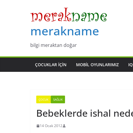
Skip
to
content
merakname
bilgi meraktan doğar
ÇOCUKLAR IÇIN
MOBIL OYUNLARIMIZ
IQ
ÇOCUK
SAĞLIK
Bebeklerde ishal ned
14 Ocak 2012