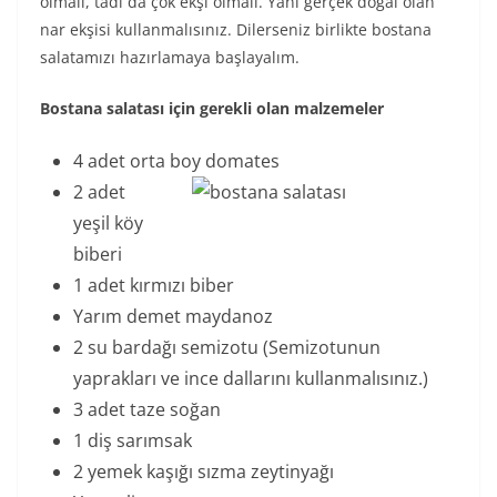
olmalı, tadı da çok ekşi olmalı. Yani gerçek doğal olan
nar ekşisi kullanmalısınız. Dilerseniz birlikte bostana
salatamızı hazırlamaya başlayalım.
Bostana salatası için gerekli olan malzemeler
4 adet orta boy domates
2 adet
yeşil köy
biberi
1 adet kırmızı biber
Yarım demet maydanoz
2 su bardağı semizotu (Semizotunun
yaprakları ve ince dallarını kullanmalısınız.)
3 adet taze soğan
1 diş sarımsak
2 yemek kaşığı sızma zeytinyağı