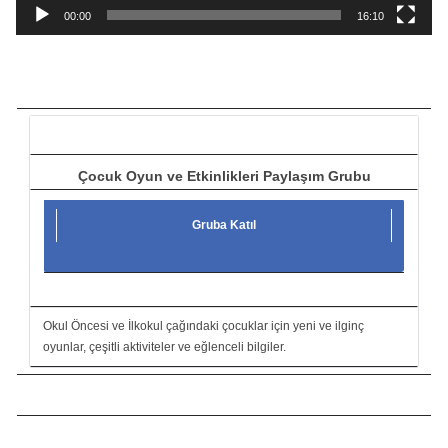
a
00:00
16:10
t
ı
c
ı
Çocuk Oyun ve Etkinlikleri Paylaşım Grubu
Gruba Katıl
Okul Öncesi ve İlkokul çağındaki çocuklar için yeni ve ilginç
oyunlar, çeşitli aktiviteler ve eğlenceli bilgiler.