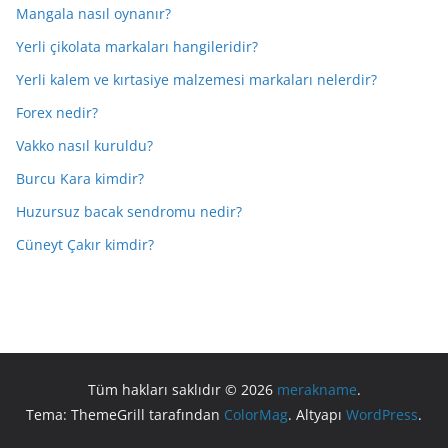
Mangala nasıl oynanır?
Yerli çikolata markaları hangileridir?
Yerli kalem ve kırtasiye malzemesi markaları nelerdir?
Forex nedir?
Vakko nasıl kuruldu?
Burcu Kara kimdir?
Huzursuz bacak sendromu nedir?
Cüneyt Çakır kimdir?
Tüm hakları saklıdır © 2026
merakname
.
Tema: ThemeGrill tarafından
ColorMag
. Altyapı
WordPress
.