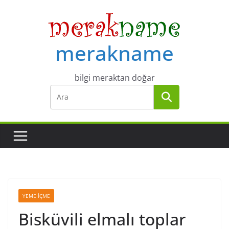
Skip
to
content
merakname
bilgi meraktan doğar
YEME İÇME
Bisküvili elmalı toplar