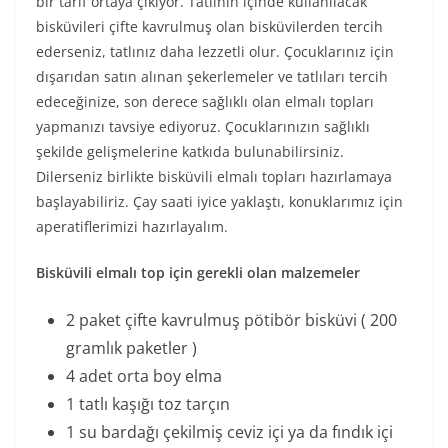
bir tarif ortaya çıkıyor. Tatlının içinde kullanılacak
bisküvileri çifte kavrulmuş olan bisküvilerden tercih
ederseniz, tatlınız daha lezzetli olur. Çocuklarınız için
dışarıdan satın alınan şekerlemeler ve tatlıları tercih
edeceğinize, son derece sağlıklı olan elmalı topları
yapmanızı tavsiye ediyoruz. Çocuklarınızın sağlıklı
şekilde gelişmelerine katkıda bulunabilirsiniz.
Dilerseniz birlikte bisküvili elmalı topları hazırlamaya
başlayabiliriz. Çay saati iyice yaklaştı, konuklarımız için
aperatiflerimizi hazırlayalım.
Bisküvili elmalı top için gerekli olan malzemeler
2 paket çifte kavrulmuş pötibör bisküvi ( 200
gramlık paketler )
4 adet orta boy elma
1 tatlı kaşığı toz tarçın
1 su bardağı çekilmiş ceviz içi ya da fındık içi