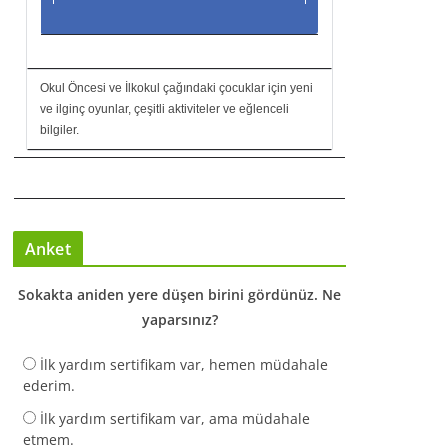
Okul Öncesi ve İlkokul çağındaki çocuklar için yeni
ve ilginç oyunlar, çeşitli aktiviteler ve eğlenceli
bilgiler.
Anket
Sokakta aniden yere düşen birini gördünüz. Ne
yaparsınız?
İlk yardım sertifikam var, hemen müdahale
ederim.
İlk yardım sertifikam var, ama müdahale
etmem.