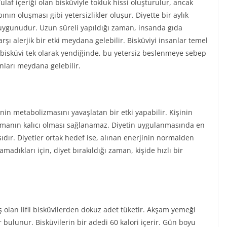
laf içeriği olan bisküviyle tokluk hissi oluşturulur, ancak
n oluşması gibi yetersizlikler oluşur. Diyette bir aylık
ygunudur. Uzun süreli yapıldığı zaman, insanda gıda
arşı alerjik bir etki meydana gelebilir. Bisküviyi insanlar temel
 bisküvi tek olarak yendiğinde, bu yetersiz beslenmeye sebep
unları meydana gelebilir.
inin metabolizmasını yavaşlatan bir etki yapabilir. Kişinin
flamanın kalıcı olması sağlanamaz. Diyetin uygulanmasında en
sıdır. Diyetler ortak hedef ise, alınan enerjinin normalden
madıkları için, diyet bırakıldığı zaman, kişide hızlı bir
iş olan lifli bisküvilerden dokuz adet tüketir. Akşam yemeği
 bulunur. Bisküvilerin bir adedi 60 kalori içerir. Gün boyu