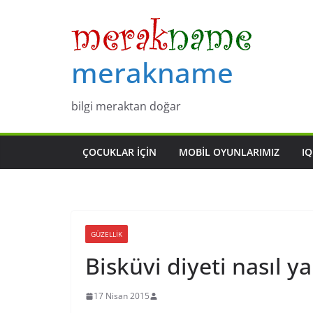
Skip
to
content
merakname
bilgi meraktan doğar
ÇOCUKLAR IÇIN
MOBIL OYUNLARIMIZ
IQ
GÜZELLIK
Bisküvi diyeti nasıl ya
17 Nisan 2015