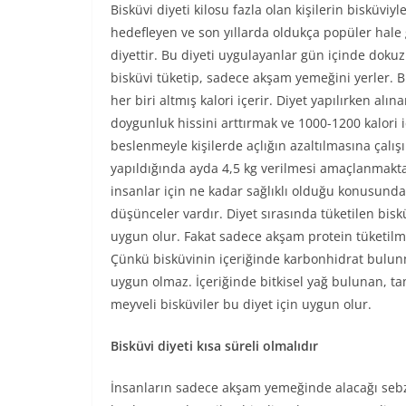
Bisküvi diyeti kilosu fazla olan kişilerin bisküviyl
hedefleyen ve son yıllarda oldukça popüler hale 
diyettir. Bu diyeti uygulayanlar gün içinde dokuz 
bisküvi tüketip, sadece akşam yemeğini yerler. B
her biri altmış kalori içerir. Diyet yapılırken alı
doygunluk hissini arttırmak ve 1000-1200 kalori 
beslenmeyle kişilerde açlığın azaltılmasına çalışıl
yapıldığında ayda 4,5 kg verilmesi amaçlanmakta
insanlar için ne kadar sağlıklı olduğu konusunda 
düşünceler vardır. Diyet sırasında tüketilen biskü
uygun olur. Fakat sadece akşam protein tüketilme
Çünkü bisküvinin içeriğinde karbonhidrat bulunmak
uygun olmaz. İçeriğinde bitkisel yağ bulunan, t
meyveli bisküviler bu diyet için uygun olur.
Bisküvi diyeti kısa süreli olmalıdır
İnsanların sadece akşam yemeğinde alacağı sebze