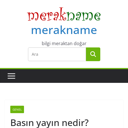
Skip
to
content
merakname
bilgi meraktan doğar
GENEL
Basın yayın nedir?