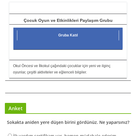
ı
Çocuk Oyun ve Etkinlikleri Paylaşım Grubu
Gruba Katıl
Okul Öncesi ve İlkokul çağındaki çocuklar için yeni ve ilginç
oyunlar, çeşitli aktiviteler ve eğlenceli bilgiler.
Anket
Sokakta aniden yere düşen birini gördünüz. Ne yaparsınız?
İlk yardım sertifikam var, hemen müdahale ederim.