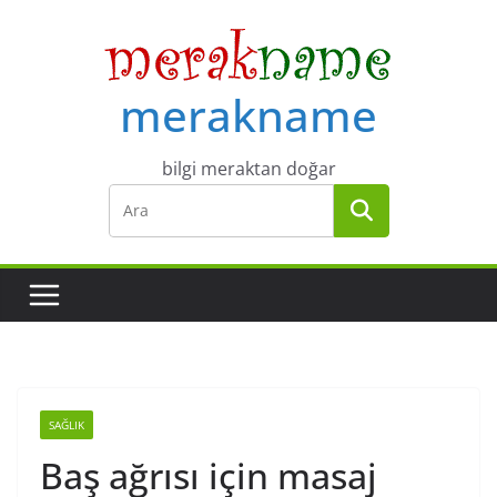
Skip
to
content
merakname
bilgi meraktan doğar
SAĞLIK
Baş ağrısı için masaj