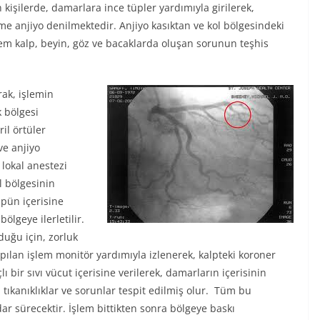
işilerde, damarlara ince tüpler yardımıyla girilerek,
teme anjiyo denilmektedir. Anjiyo kasıktan ve kol bölgesindeki
şlem kalp, beyin, göz ve bacaklarda oluşan sorunun teşhis
rak, işlemin
k bölgesi
ril örtüler
ve anjiyo
 lokal anestezi
l bölgesinin
üpün içerisine
ölgeye ilerletilir.
duğu için, zorluk
ılan işlem monitör yardımıyla izlenerek, kalpteki koroner
ı bir sıvı vücut içerisine verilerek, damarların içerisinin
tıkanıklıklar ve sorunlar tespit edilmiş olur. Tüm bu
dar sürecektir. İşlem bittikten sonra bölgeye baskı