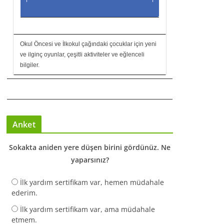
Okul Öncesi ve İlkokul çağındaki çocuklar için yeni
ve ilginç oyunlar, çeşitli aktiviteler ve eğlenceli
bilgiler.
Anket
Sokakta aniden yere düşen birini gördünüz. Ne
yaparsınız?
İlk yardım sertifikam var, hemen müdahale
ederim.
İlk yardım sertifikam var, ama müdahale
etmem.