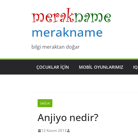
Skip
to
content
merakname
bilgi meraktan doğar
ÇOCUKLAR IÇIN
MOBIL OYUNLARIMIZ
IQ
SAĞLIK
Anjiyo nedir?
12 Kasım 2013