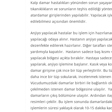
Kalp damar hastalıkları yönünden sorun yaşayan k
tıkanıklıkların ve sorunların teşhis edildiği yön
atardamar girişlerinden yapılabilir. Yapılacak i
edilebilmesi açısından önemlidir.
Anjiyo yapılacak hastalar bu işlem için hazırlana
yapılacağı odaya alınır. Hastanın anjiyo yapılaca
dezenfekte edilerek hazırlanır. Diğer tarafları ste
yardımıyla kapatılır. Hastanın sadece baş kısmı 
yapılacak bölgesi açıkta bırakılır. Hastaya sadece
yapılarak, anjiyo işlemine başlanır. Kasık veya ko
damar girişine çok ince bir tüp yerleştirilir. Bu t
daha ince bir tüp sokularak, incelenmek istenen b
Vücudumuzdaki damarlar birbiri ile bağlantılı ol
çekilmeden istenen damar bölgesine ulaşılır. Yap
damarların çıkış bölümüne ulaşılır. Ardından ilaçl
resimleri çekilir. Bu işlem sonunda damarlardaki 
işlemlerin süresi yaklaşık olarak 10-15 dakika ka