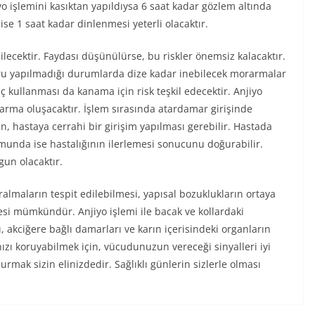
 işlemini kasıktan yapıldıysa 6 saat kadar gözlem altında
ise 1 saat kadar dinlenmesi yeterli olacaktır.
bilecektir. Faydası düşünülürse, bu riskler önemsiz kalacaktır.
u yapılmadığı durumlarda dize kadar inebilecek morarmalar
aç kullanması da kanama için risk teşkil edecektir. Anjiyo
rma oluşacaktır. İşlem sırasında atardamar girişinde
n, hastaya cerrahi bir girişim yapılması gerebilir. Hastada
unda ise hastalığının ilerlemesi sonucunu doğurabilir.
gun olacaktır.
almaların tespit edilebilmesi, yapısal bozuklukların ortaya
esi mümkündür. Anjiyo işlemi ile bacak ve kollardaki
 akciğere bağlı damarları ve karın içerisindeki organların
ızı koruyabilmek için, vücudunuzun vereceği sinyalleri iyi
rmak sizin elinizdedir. Sağlıklı günlerin sizlerle olması