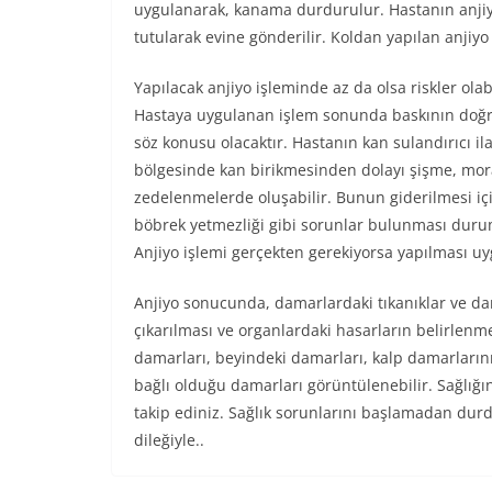
uygulanarak, kanama durdurulur. Hastanın anjiyo
tutularak evine gönderilir. Koldan yapılan anjiyo 
Yapılacak anjiyo işleminde az da olsa riskler ola
Hastaya uygulanan işlem sonunda baskının doğr
söz konusu olacaktır. Hastanın kan sulandırıcı il
bölgesinde kan birikmesinden dolayı şişme, mora
zedelenmelerde oluşabilir. Bunun giderilmesi içi
böbrek yetmezliği gibi sorunlar bulunması durum
Anjiyo işlemi gerçekten gerekiyorsa yapılması uy
Anjiyo sonucunda, damarlardaki tıkanıklar ve dar
çıkarılması ve organlardaki hasarların belirlenm
damarları, beyindeki damarları, kalp damarlarını,
bağlı olduğu damarları görüntülenebilir. Sağlığın
takip ediniz. Sağlık sorunlarını başlamadan durdu
dileğiyle..