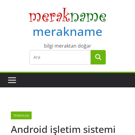
Skip
to
content
merakname
bilgi meraktan doğar
TEKNOLOJI
Android işletim sistemi