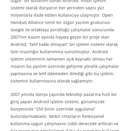
özgür” bir kullanım sunan Android, mobil işletim
sistemi olarak dünyanın her yerinden sayısı yüz
milyonlarla ifade edilen kullanıcıya ulaşmıştır. Open
Handset Alliance isimli bir özgür yazılım grubunun
Google ile ortaklaşa yürüttüğü çalışmalar sonucunda
2007’nin Kasım ayında hayata geçen bir proje olan
Android, “telif hakkı olmayan” bir işletim sistemi olarak
tüm insanlığın kullanımına sunulmuştur. Android
işletim sisteminin tamamen açık kaynaklı olması her
insanın bu yazılım üzerinde gelişime yönelik çalışmalar
yapmasına ve telif ödemeden dilediği gibi bu işletim
sistemini kullanmasına olanak sağlamıştır.
2007 yılında dünya çapında teknoloji pazarına hızlı bir
giriş yapan Android işletim sistemi, günümüzde
bünyesinde “250 binin üzerinde uygulama”
bulundurmaktadır. Mobil cihazların fonksiyonel
kullanıma uygun çalışmasını ciddi derecede arttıran ve
her geçen gün geliştirilerek daha da esnek bir kullanım