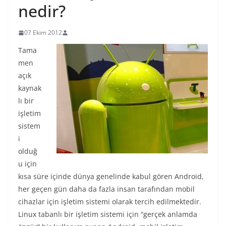
nedir?
07 Ekim 2012
Tama
men
açık
kaynak
lı bir
işletim
sistem
i
olduğ
u için
kısa süre içinde dünya genelinde kabul gören Android,
her geçen gün daha da fazla insan tarafından mobil
cihazlar için işletim sistemi olarak tercih edilmektedir.
Linux tabanlı bir işletim sistemi için “gerçek anlamda