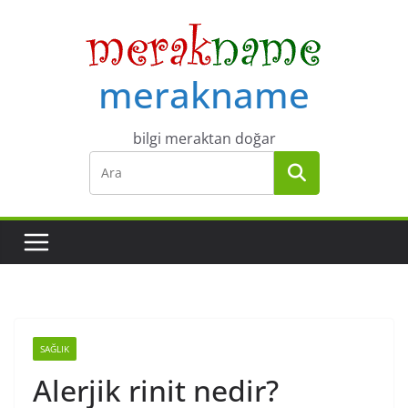
Skip
to
content
merakname
bilgi meraktan doğar
SAĞLIK
Alerjik rinit nedir?