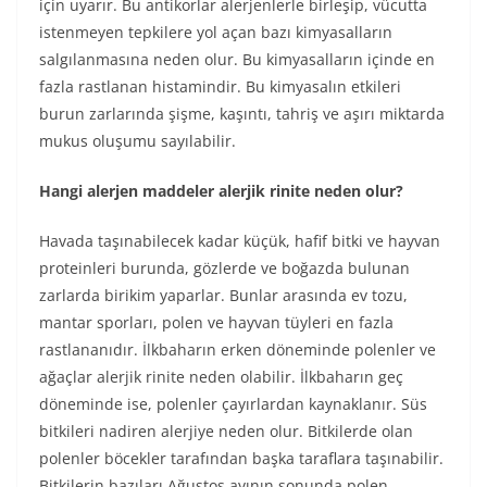
için uyarır. Bu antikorlar alerjenlerle birleşip, vücutta
istenmeyen tepkilere yol açan bazı kimyasalların
salgılanmasına neden olur. Bu kimyasalların içinde en
fazla rastlanan histamindir. Bu kimyasalın etkileri
burun zarlarında şişme, kaşıntı, tahriş ve aşırı miktarda
mukus oluşumu sayılabilir.
Hangi alerjen maddeler alerjik rinite neden olur?
Havada taşınabilecek kadar küçük, hafif bitki ve hayvan
proteinleri burunda, gözlerde ve boğazda bulunan
zarlarda birikim yaparlar. Bunlar arasında ev tozu,
mantar sporları, polen ve hayvan tüyleri en fazla
rastlananıdır. İlkbaharın erken döneminde polenler ve
ağaçlar alerjik rinite neden olabilir. İlkbaharın geç
döneminde ise, polenler çayırlardan kaynaklanır. Süs
bitkileri nadiren alerjiye neden olur. Bitkilerde olan
polenler böcekler tarafından başka taraflara taşınabilir.
Bitkilerin bazıları Ağustos ayının sonunda polen