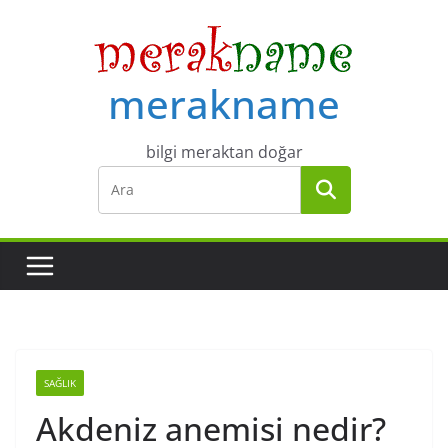
Skip
to
content
merakname
bilgi meraktan doğar
SAĞLIK
Akdeniz anemisi nedir?