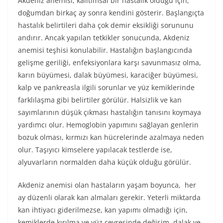
Akdeniz anemisi, kalıtımsal bir hastalık olduğu için,
doğumdan birkaç ay sonra kendini gösterir. Başlangıçta
hastalık belirtileri daha çok demir eksikliği sorununu
andırır. Ancak yapılan tetkikler sonucunda, Akdeniz
anemisi teşhisi konulabilir. Hastalığın başlangıcında
gelişme geriliği, enfeksiyonlara karşı savunmasız olma,
karın büyümesi, dalak büyümesi, karaciğer büyümesi,
kalp ve pankreasla ilgili sorunlar ve yüz kemiklerinde
farklılaşma gibi belirtiler görülür. Halsizlik ve kan
sayımlarının düşük çıkması hastalığın tanısını koymaya
yardımcı olur. Hemoglobin yapımını sağlayan genlerin
bozuk olması, kırmızı kan hücrelerinde azalmaya neden
olur. Taşıyıcı kimselere yapılacak testlerde ise,
alyuvarların normalden daha küçük olduğu görülür.
Akdeniz anemisi olan hastaların yaşam boyunca, her
ay düzenli olarak kan almaları gerekir. Yeterli miktarda
kan ihtiyacı giderilmezse, kan yapımı olmadığı için,
kemiklerde kırılma ve yüz çevresinde değişim, dalak ve