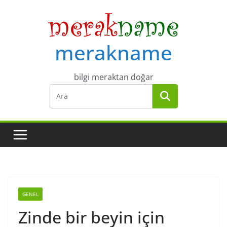
Skip
to
content
merakname
bilgi meraktan doğar
GENEL
Zinde bir beyin için