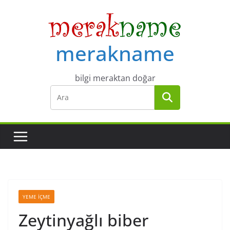
Skip
to
content
merakname
bilgi meraktan doğar
YEME İÇME
Zeytinyağlı biber