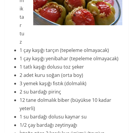
m
ik
ta
r
tu
z
1 çay kaşığı tarçın (tepeleme olmayacak)
1 çay kaşığı yenibahar (tepeleme olmayacak)
1 tatlı kaşığı dolusu toz şeker
2 adet kuru soğan (orta boy)
3 yemek kaşığı fıstık (dolmalık)
2 su bardağı pirinç
12 tane dolmalık biber (büyükse 10 kadar
yeterli)
1 su bardağı dolusu kaynar su
1/2 çay bardağı zeytinyağı