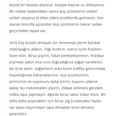
küçük bir kaseye alıyoruz. Kaseye kaynar su döküyoruz.
Bir miktar bekledikten sonra kuş üzümlerini üstten
üstten alıyoruz ki dibe çöken pisliklerde gelmesin. Son
olarak temizlik açısından kuş üzümlerini tekrar sudan
geçirmekte fayda var.
Orta boy büyük olmayan bir tencereye yarım bardak
zeytinyağını dökün. Yağı kızdırın. Sonra içine fıstıkları
ilave edin. Biraz pişirin, fakat pembeleşmesin. Fıstıklar
pişmeye yakın ince ince doğradığınız soğan tanelerini
de içine katın. Soğanların arka kısmı hafifçe görünmeye
başladığında baharatlarınızı, kuş üzümünüzü,
pirincinizi ve suyunuzu katıp pirinç suyunu çekene
kadar bu malzemeleri pişirin. Dikkat edilmesi gereken
nokta lapa yapmayın. Ağızda biraz takur tukur etsin. Bir
defa daha pişecekleri için biraz çiğ bırakmakta fayda
var (ayarı kaçırmayın lapa olmadan önce almanız
yeterlidir).