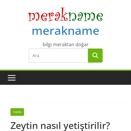
Skip
to
content
merakname
bilgi meraktan doğar
TARIM
Zeytin nasıl yetiştirilir?