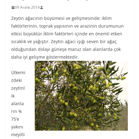
09 Aralık 2014
Zeytin ağacının büyümesi ve gelişmesinde; iklim
faktörlerinin, toprak yapısının ve arazinin durumunun
etkisi büyüktür.İklim faktörleri içinde en önemli etken
sıcaklık ve yağıştır. Zeytin ağacı ışığı seven bir ağaç
olduğundan dolayı güneşe maruz olan alanlarda çok
daha iyi gelişme göstermektedir.
Ülkemi
zdeki
zeytinl
ik
alanla
rın %
75’e
yakını
meyilli