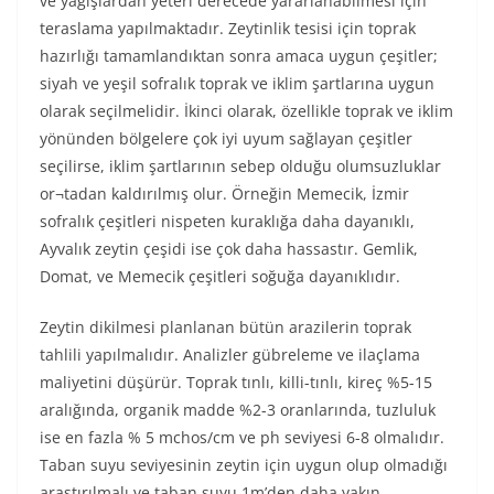
ve yağışlardan yeteri derecede yararlanabilmesi için
teraslama yapılmaktadır. Zeytinlik tesisi için toprak
hazırlığı tamamlandıktan sonra amaca uygun çeşitler;
siyah ve yeşil sofralık toprak ve iklim şartlarına uygun
olarak seçilmelidir. İkinci olarak, özellikle toprak ve iklim
yönünden bölgelere çok iyi uyum sağlayan çeşitler
seçilirse, iklim şartlarının sebep olduğu olumsuzluklar
or¬tadan kaldırılmış olur. Örneğin Memecik, İzmir
sofralık çeşitleri nispeten kuraklığa daha dayanıklı,
Ayvalık zeytin çeşidi ise çok daha hassastır. Gemlik,
Domat, ve Memecik çeşitleri soğuğa dayanıklıdır.
Zeytin dikilmesi planlanan bütün arazilerin toprak
tahlili yapılmalıdır. Analizler gübreleme ve ilaçlama
maliyetini düşürür. Toprak tınlı, killi-tınlı, kireç %5-15
aralığında, organik madde %2-3 oranlarında, tuzluluk
ise en fazla % 5 mchos/cm ve ph seviyesi 6-8 olmalıdır.
Taban suyu seviyesinin zeytin için uygun olup olmadığı
araştırılmalı ve taban suyu 1m’den daha yakın