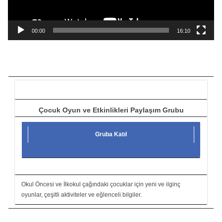
y
n
a
00:00
16:10
t
ı
c
ı
Çocuk Oyun ve Etkinlikleri Paylaşım Grubu
Gruba Katıl
Okul Öncesi ve İlkokul çağındaki çocuklar için yeni ve ilginç
oyunlar, çeşitli aktiviteler ve eğlenceli bilgiler.