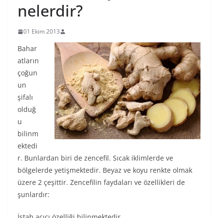
nelerdir?
01 Ekim 2013
Bahar
atların
çoğun
un
şifalı
olduğ
u
bilinm
ektedi
r. Bunlardan biri de zencefil. Sıcak iklimlerde ve
bölgelerde yetişmektedir. Beyaz ve koyu renkte olmak
üzere 2 çeşittir. Zencefilin faydaları ve özellikleri de
şunlardır:
İştah açıcı özelliği bilinmektedir.