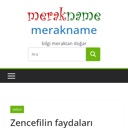
Skip
to
content
merakname
bilgi meraktan doğar
SAĞLIK
Zencefilin faydaları