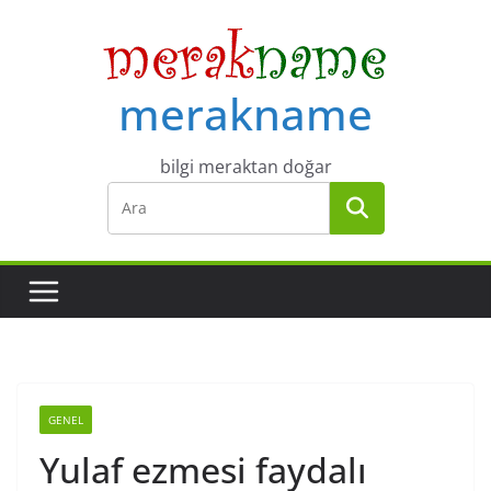
Skip
to
content
merakname
bilgi meraktan doğar
GENEL
Yulaf ezmesi faydalı