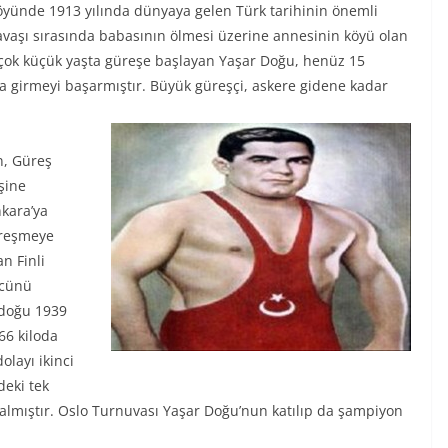
köyünde 1913 yılında dünyaya gelen Türk tarihinin önemli
Savaşı sırasında babasının ölmesi üzerine annesinin köyü olan
 çok küçük yaşta güreşe başlayan Yaşar Doğu, henüz 15
na girmeyi başarmıştır. Büyük güreşçi, askere gidene kadar
n, Güreş
şine
nkara’ya
üreşmeye
n Finli
ücünü
 doğu 1939
66 kiloda
olayı ikinci
deki tek
şı almıştır. Oslo Turnuvası Yaşar Doğu’nun katılıp da şampiyon