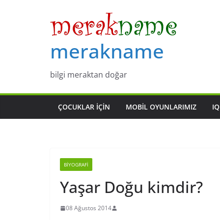
Skip
to
content
merakname
bilgi meraktan doğar
ÇOCUKLAR IÇIN
MOBIL OYUNLARIMIZ
IQ
BIYOGRAFI
Yaşar Doğu kimdir?
08 Ağustos 2014