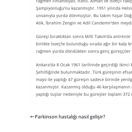
rağmen Finlandiyalı, İranlı, Alman ve İsveçli rak
Şampiyonluğu’nu kazanmıştır. 1951 yılında Helsi
unvanıyla yurda dönmüştür. Bu takım Yaşar Doğu,
Atik, İbrahim Zengin ve Adil Candemir’den meyda
Güreşi bıraktıktan sonra Milli Takım’da antrenör 
birlikte İsveç’te bulunduğu sırada ağır bir kalp k
rağmen yurda döndükten sonra genç güreşçiler y
Ankara’da 8 Ocak 1961 tarihinde geçirdiği ikinci 
Şehitliğinde bulunmaktadır. Türk güreşinin efsan
mayo ile yaptığı 47 güreşin sadece birinde yenil
kazanmıştır. Kazanmış olduğu 46 karşılaşmanın 
yaptığı tuşlar nedeniyle bu güreşler toplam 372 
Parkinson hastalığı nasıl gelişir?