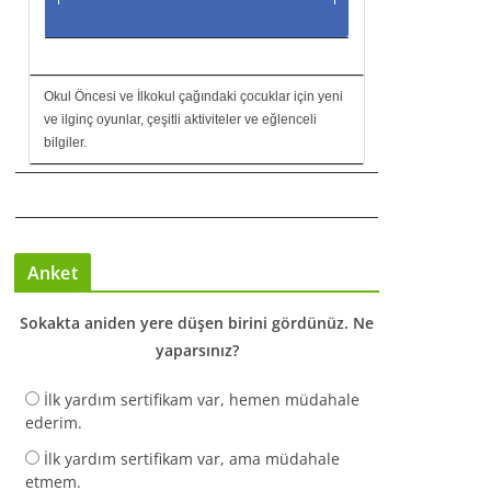
Okul Öncesi ve İlkokul çağındaki çocuklar için yeni
ve ilginç oyunlar, çeşitli aktiviteler ve eğlenceli
bilgiler.
Anket
Sokakta aniden yere düşen birini gördünüz. Ne
yaparsınız?
İlk yardım sertifikam var, hemen müdahale
ederim.
İlk yardım sertifikam var, ama müdahale
etmem.