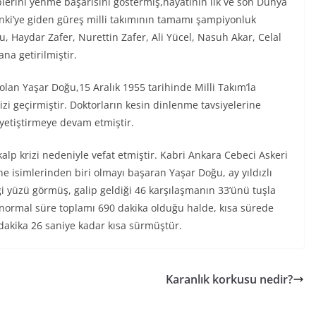
iplerini yenme başarısını göstermiş,hayatının ilk ve son Dünya
nki’ye giden güreş milli takımının tamamı şampiyonluk
 Haydar Zafer, Nurettin Zafer, Ali Yücel, Nasuh Akar, Celal
na getirilmiştir.
olan Yaşar Doğu,15 Aralık 1955 tarihinde Milli Takım’la
rizi geçirmiştir. Doktorların kesin dinlenme tavsiyelerine
etiştirmeye devam etmiştir.
kalp krizi nedeniyle vefat etmiştir. Kabri Ankara Cebeci Askeri
e isimlerinden biri olmayı başaran Yaşar Doğu, ay yıldızlı
gi yüzü görmüş, galip geldiği 46 karşılaşmanın 33’ünü tuşla
normal süre toplamı 690 dakika olduğu halde, kısa sürede
dakika 26 saniye kadar kısa sürmüştür.
Karanlık korkusu nedir?