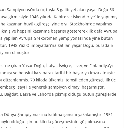
kan Şampiyonası’nda üç tuşla 3 galibiyet alan yaşar Doğu 66
raya girmesiyle 1946 yılında Kahire ve İskenderiye’de yapılmış
 daha kazanan büyük güreşçi yine o yıl Stockholm’de yapılmış
çıkmış ve hepsini kazanma başarısı göstererek ilk defa Avrupa
’da yapılan Avrupa Grekoromen Şampiyonası’nda yine bütün
tur. 1948 Yaz Olimpiyatları’na katılan yaşar Doğu, burada 5
piyonu olmuştur.
i’ne çıkan Yaşar Doğu, İtalya, İsviçre, İsveç ve Finlandiya’yı
mışı ve hepsini kazanarak tarihi bir başarıya imza atmıştır.
 düzenlenmiş. 79 kiloda ülkemizi temsil eden güreşçi, ilk üç
Groemberg’i sayı ile yenerek şampiyon olmayı başarmıştır.
ğu, Bağdat, Basra ve Lahor’da çıkmış olduğu bütün güreşlerde
a Dünya Şampiyonası’na katılma şansını yakalamıştır. 1951
 boylu olduğu için bu kiloda güreşmesinin güç olmasına