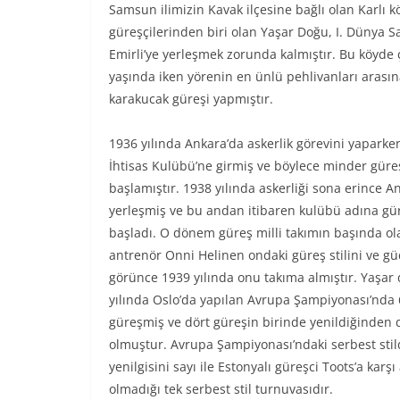
Samsun ilimizin Kavak ilçesine bağlı olan Karlı 
güreşçilerinden biri olan Yaşar Doğu, I. Dünya 
Emirli’ye yerleşmek zorunda kalmıştır. Bu köyde
yaşında iken yörenin en ünlü pehlivanları arası
karakucak güreşi yapmıştır.
1936 yılında Ankara’da askerlik görevini yaparke
İhtisas Kulübü’ne girmiş ve böylece minder güre
başlamıştır. 1938 yılında askerliği sona erince A
yerleşmiş ve bu andan itibaren kulübü adına g
başladı. O dönem güreş milli takımın başında ola
antrenör Onni Helinen ondaki güreş stilini ve g
görünce 1939 yılında onu takıma almıştır. Yaşar
yılında Oslo’da yapılan Avrupa Şampiyonası’nda 
güreşmiş ve dört güreşin birinde yenildiğinden d
olmuştur. Avrupa Şampiyonası’ndaki serbest stil
yenilgisini sayı ile Estonyalı güreşci Toots’a kar
olmadığı tek serbest stil turnuvasıdır.