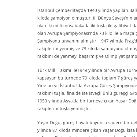
İstanbul Çemberlitaş’da 1940 yılında yapılan Bal
kiloda şampiyon olmuştur. II. Dünya Savaşı’nın a
olan iki milli müsabakada iki tuşla iki galibiyet
olan Avrupa Şampiyonası’nda 73 kilo ile 6 maça 
Şampiyonu unvanını almıştır. 1947 yılında Prag
rakiplerini yenmiş ve 73 kiloda şampiyonu olmuş
rakibini de yenmeyi başarmış ve Olimpiyat şam
Türk Milli Takımı ile1949 yılında bir Avrupa Turnes
kapsayan bu turnede 79 kiloda toplam 7 güreş yap
Yine bu yıl İstanbul’da Avrupa Güreş Şampiyonası
rakibini tuşla, finalde ise İsveçli ünlü güreşçi 
1950 yılında Asya’da bir turneye çıkan Yaşar Do
rakiplerini tuşla yenmiştir.
Yaşar Doğu, güreş hayatı boyunca sadece bir def
yılında 87 kiloda mindere çıkan Yaşar Doğu kısa