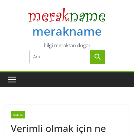
Skip
to
content
merakname
bilgi meraktan doğar
GENEL
Verimli olmak için ne