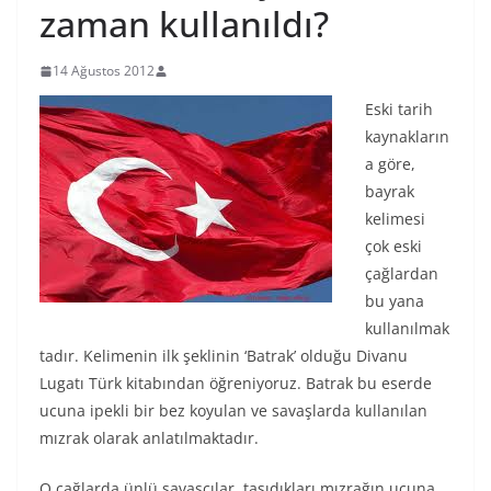
zaman kullanıldı?
14 Ağustos 2012
Eski tarih
kaynakların
a göre,
bayrak
kelimesi
çok eski
çağlardan
bu yana
kullanılmak
tadır. Kelimenin ilk şeklinin ‘Batrak’ olduğu Divanu
Lugatı Türk kitabından öğreniyoruz. Batrak bu eserde
ucuna ipekli bir bez koyulan ve savaşlarda kullanılan
mızrak olarak anlatılmaktadır.
O çağlarda ünlü savaşçılar, taşıdıkları mızrağın ucuna