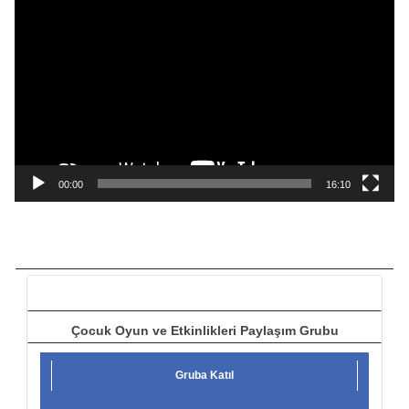
i
d
e
o
o
y
n
a
00:00
16:10
t
ı
c
ı
Çocuk Oyun ve Etkinlikleri Paylaşım Grubu
Gruba Katıl