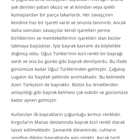
yak denilen yaban öküzü ve at kılından veya ipekli
kumaşlardan bir parça takarlardı. Her savaşçının
kendine has bir işareti vardı ve onunla tanınırdı. Ancak
daha sonraları savaşçılar kendi işaretleri yerine
birliklerinin ve memleketlerinin işaretleri olan bezler
takmaya başladılar. İşte bayrak kavramı da böylelikle
doğmuş oldu. Oğuz Türkler’inin kızıl renkli bir bayrağı
vardı ve ona bu günkü gibi bayrak deniliyordu. Bu ifade
günümüze kadar Oğuz Türklerinden gelmiştir. Çağatay
Lugatın da ‘baydak’ şeklinde anılmaktadır. Bu kelimede
Azeri Türkçesin de bayraktır. Bütün bu örneklerden
anlaşıldığı gibi bayrak kelimesi çok eskidir ve günümüze
kadar aynen gelmiştir.
Kullanılan ilk bayrakların çoğunluğu kırmızı renklidir.
Kırgızlar’ın Manas destanında bayrak kızıl renkli olarak
tasvir edilmektedir. Şamanlık döneminde, ruhların
şerefine dikilen bayraklarda aynı renktir. Ancak tarih