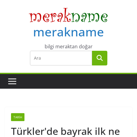
Skip
to
content
merakname
bilgi meraktan doğar
TARIH
Türkler'de bayrak ilk ne