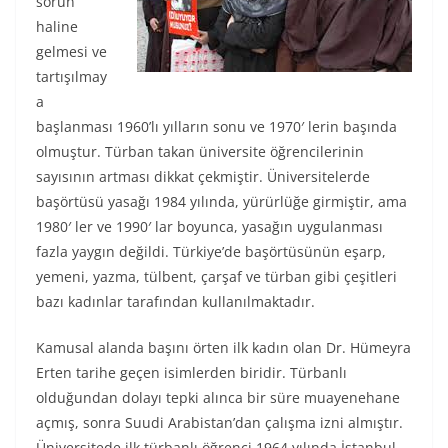
sorun
haline
gelmesi ve
tartışılmay
a
başlanması 1960’lı yılların sonu ve 1970′ lerin başında
olmuştur. Türban takan üniversite öğrencilerinin
sayısının artması dikkat çekmiştir. Üniversitelerde
başörtüsü yasağı 1984 yılında, yürürlüğe girmiştir, ama
1980′ ler ve 1990′ lar boyunca, yasağın uygulanması
fazla yaygın değildi. Türkiye’de başörtüsünün eşarp,
yemeni, yazma, tülbent, çarşaf ve türban gibi çeşitleri
bazı kadınlar tarafından kullanılmaktadır.
Kamusal alanda başını örten ilk kadın olan Dr. Hümeyra
Erten tarihe geçen isimlerden biridir. Türbanlı
olduğundan dolayı tepki alınca bir süre muayenehane
açmış, sonra Suudi Arabistan’dan çalışma izni almıştır.
Üniversitede ilk türbanlı öğrenci 1964 yılında İstanbul