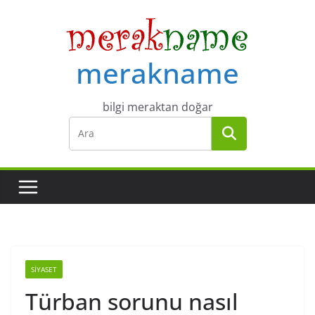
Skip
to
content
merakname
bilgi meraktan doğar
SIYASET
Türban sorunu nasıl