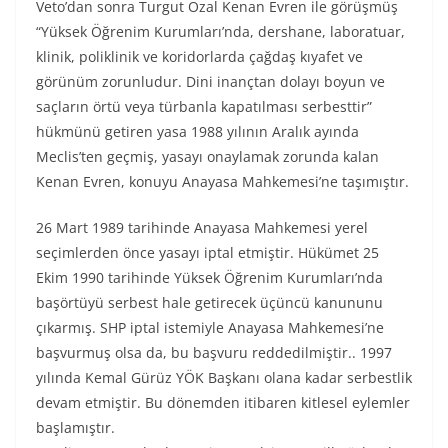
Veto’dan sonra Turgut Özal Kenan Evren ile görüşmüş
“Yüksek Öğrenim Kurumları’nda, dershane, laboratuar,
klinik, poliklinik ve koridorlarda çağdaş kıyafet ve
görünüm zorunludur. Dini inançtan dolayı boyun ve
saçların örtü veya türbanla kapatılması serbesttir”
hükmünü getiren yasa 1988 yılının Aralık ayında
Meclis’ten geçmiş, yasayı onaylamak zorunda kalan
Kenan Evren, konuyu Anayasa Mahkemesi’ne taşımıştır.
26 Mart 1989 tarihinde Anayasa Mahkemesi yerel
seçimlerden önce yasayı iptal etmiştir. Hükümet 25
Ekim 1990 tarihinde Yüksek Öğrenim Kurumları’nda
başörtüyü serbest hale getirecek üçüncü kanununu
çıkarmış. SHP iptal istemiyle Anayasa Mahkemesi’ne
başvurmuş olsa da, bu başvuru reddedilmiştir.. 1997
yılında Kemal Gürüz YÖK Başkanı olana kadar serbestlik
devam etmiştir. Bu dönemden itibaren kitlesel eylemler
başlamıştır.