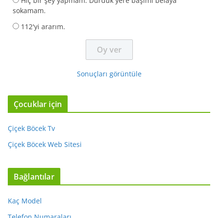
Hiç bir şey yapmam. Durduk yere başımı belaya
sokamam.
112'yi ararım.
Sonuçları görüntüle
Çocuklar için
Çiçek Böcek Tv
Çiçek Böcek Web Sitesi
Bağlantılar
Kaç Model
Telefon Numaraları