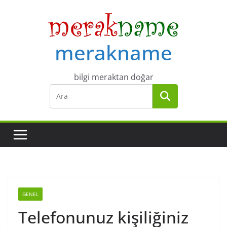
Skip
to
content
merakname
bilgi meraktan doğar
GENEL
Telefonunuz kişiliğiniz