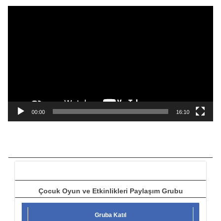
ı
V
i
d
e
o
o
y
n
a
00:00
16:10
t
ı
c
ı
Çocuk Oyun ve Etkinlikleri Paylaşım Grubu
Gruba Katıl