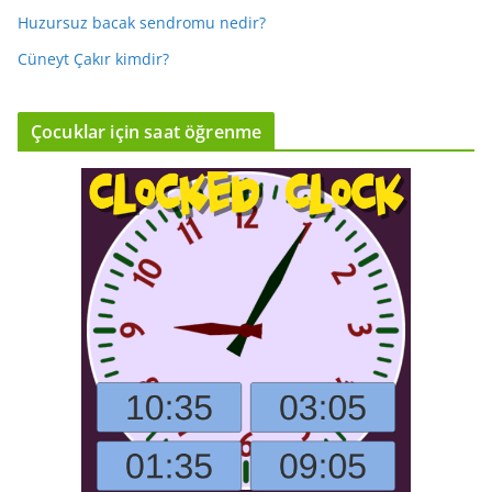
Huzursuz bacak sendromu nedir?
Cüneyt Çakır kimdir?
Çocuklar için saat öğrenme