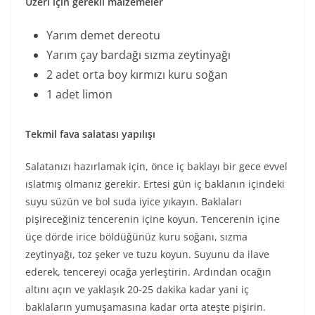
Üzeri için gerekli malzemeler
Yarım demet dereotu
Yarım çay bardağı sızma zeytinyağı
2 adet orta boy kırmızı kuru soğan
1 adet limon
Tekmil fava salatası yapılışı
Salatanızı hazırlamak için, önce iç baklayı bir gece evvel
ıslatmış olmanız gerekir. Ertesi gün iç baklanın içindeki
suyu süzün ve bol suda iyice yıkayın. Baklaları
pişireceğiniz tencerenin içine koyun. Tencerenin içine
üçe dörde irice böldüğünüz kuru soğanı, sızma
zeytinyağı, toz şeker ve tuzu koyun. Suyunu da ilave
ederek, tencereyi ocağa yerleştirin. Ardından ocağın
altını açın ve yaklaşık 20-25 dakika kadar yani iç
baklaların yumuşamasına kadar orta ateşte pişirin.