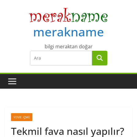
Skip
to
content
merakname
bilgi meraktan doğar
YEME İÇME
Tekmil fava nasıl yapılır?