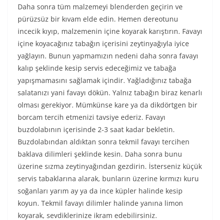
Daha sonra tüm malzemeyi blenderden geçirin ve
pürüzsüz bir kıvam elde edin. Hemen dereotunu
incecik kıyıp, malzemenin içine koyarak karıştırın. Favayı
içine koyacağınız tabağın içerisini zeytinyağıyla iyice
yağlayın. Bunun yapmamızın nedeni daha sonra favayı
kalıp şeklinde kesip servis edeceğimiz ve tabağa
yapışmamasını sağlamak içindir. Yağladığınız tabağa
salatanızı yani favayı dökün. Yalnız tabağın biraz kenarlı
olması gerekiyor. Mümkünse kare ya da dikdörtgen bir
borcam tercih etmenizi tavsiye ederiz. Favayı
buzdolabının içerisinde 2-3 saat kadar bekletin.
Buzdolabından aldıktan sonra tekmil favayı tercihen
baklava dilimleri şeklinde kesin. Daha sonra bunu
üzerine sızma zeytinyağından gezdirin. İsterseniz küçük
servis tabaklarına alarak, bunların üzerine kırmızı kuru
soğanları yarım ay ya da ince küpler halinde kesip
koyun. Tekmil favayı dilimler halinde yanına limon
koyarak, sevdiklerinize ikram edebilirsiniz.