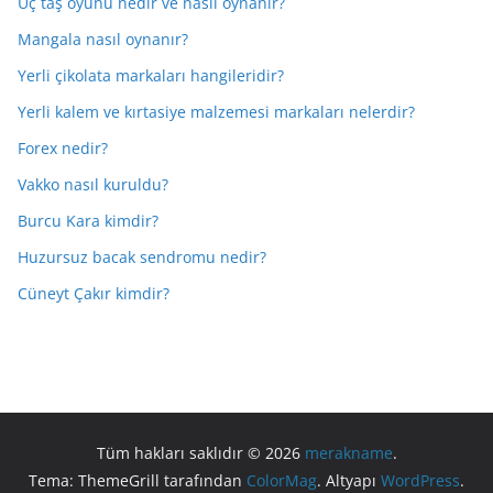
Üç taş oyunu nedir ve nasıl oynanır?
Mangala nasıl oynanır?
Yerli çikolata markaları hangileridir?
Yerli kalem ve kırtasiye malzemesi markaları nelerdir?
Forex nedir?
Vakko nasıl kuruldu?
Burcu Kara kimdir?
Huzursuz bacak sendromu nedir?
Cüneyt Çakır kimdir?
Tüm hakları saklıdır © 2026
merakname
.
Tema: ThemeGrill tarafından
ColorMag
. Altyapı
WordPress
.