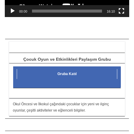
n
a
00:00
16:10
t
ı
c
ı
Çocuk Oyun ve Etkinlikleri Paylaşım Grubu
Gruba Katıl
Okul Öncesi ve İlkokul çağındaki çocuklar için yeni ve ilginç
oyunlar, çeşitli aktiviteler ve eğlenceli bilgiler.