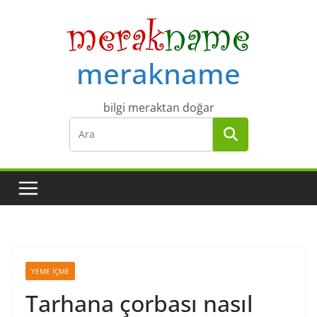
Skip
to
content
merakname
bilgi meraktan doğar
YEME İÇME
Tarhana çorbası nasıl