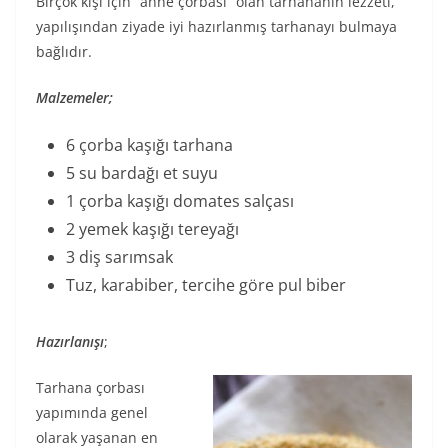
Birçok kişi için “anne çorbası” olan tarhananın lezzeti,
yapılışından ziyade iyi hazırlanmış tarhanayı bulmaya
bağlıdır.
Malzemeler;
6 çorba kaşığı tarhana
5 su bardağı et suyu
1 çorba kaşığı domates salçası
2 yemek kaşığı tereyağı
3 diş sarımsak
Tuz, karabiber, tercihe göre pul biber
Hazırlanışı
;
Tarhana çorbası
yapımında genel
olarak yaşanan en