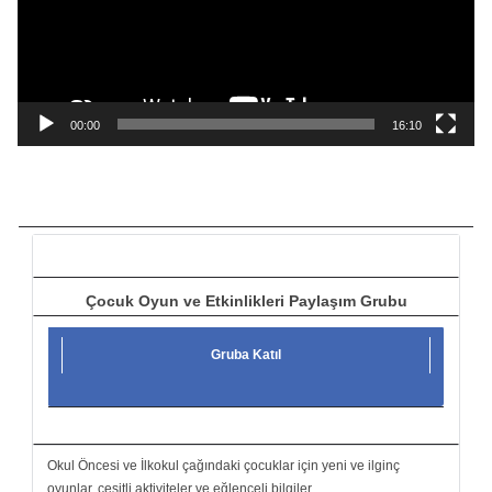
o
o
y
n
a
00:00
16:10
t
ı
c
ı
Çocuk Oyun ve Etkinlikleri Paylaşım Grubu
Gruba Katıl
Okul Öncesi ve İlkokul çağındaki çocuklar için yeni ve ilginç
oyunlar, çeşitli aktiviteler ve eğlenceli bilgiler.