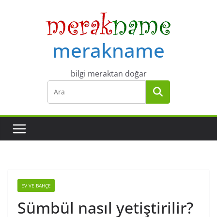
Skip
to
content
merakname
bilgi meraktan doğar
EV VE BAHÇE
Sümbül nasıl yetiştirilir?