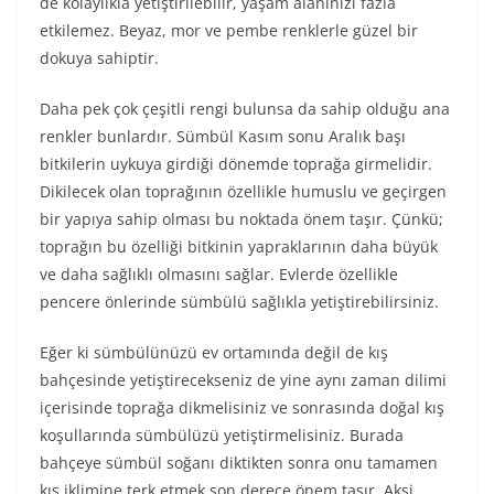
de kolaylıkla yetiştirilebilir, yaşam alanınızı fazla
etkilemez. Beyaz, mor ve pembe renklerle güzel bir
dokuya sahiptir.
Daha pek çok çeşitli rengi bulunsa da sahip olduğu ana
renkler bunlardır. Sümbül Kasım sonu Aralık başı
bitkilerin uykuya girdiği dönemde toprağa girmelidir.
Dikilecek olan toprağının özellikle humuslu ve geçirgen
bir yapıya sahip olması bu noktada önem taşır. Çünkü;
toprağın bu özelliği bitkinin yapraklarının daha büyük
ve daha sağlıklı olmasını sağlar. Evlerde özellikle
pencere önlerinde sümbülü sağlıkla yetiştirebilirsiniz.
Eğer ki sümbülünüzü ev ortamında değil de kış
bahçesinde yetiştirecekseniz de yine aynı zaman dilimi
içerisinde toprağa dikmelisiniz ve sonrasında doğal kış
koşullarında sümbülüzü yetiştirmelisiniz. Burada
bahçeye sümbül soğanı diktikten sonra onu tamamen
kış iklimine terk etmek son derece önem taşır. Aksi