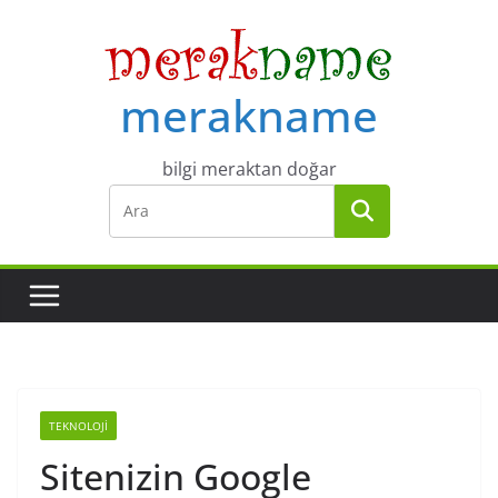
Skip
to
content
merakname
bilgi meraktan doğar
TEKNOLOJI
Sitenizin Google